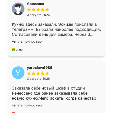
я хотела.
Ярослава
3 августа 2026
Кухню здесь заказали. Эскизы прислали в
телеграмм. Выбрали наиболее подходящий.
Согласовали день для замера. Через 3
недели кухня была уже готова. Остались
Читать полностью
довольны работой. Спасибо Ренессанс
мебель за качественную работу!
yaroslava1986
3 августа 2026
Заказала себе новый шкаф в студии
Ренессанс где ранее заказывала себе
новую кухню.Чего искать, когда качеством
вполне довольна. Служит кухня уже почти
Читать полностью
два года, нареканий нет.