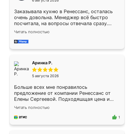
6 августа 2026
мебели буду заказывать только здесь.
Заказывала кухню в Ренессанс, осталась
очень довольна. Менеджер всё быстро
посчитала, на вопросы отвечала сразу.
Замерщик приехал в субботу, подошёл к
Читать полностью
делу со всей ответственностью. Собрали
за день, ребята работали аккуратно, даже
пыли почти не было. Качество отличное,
ящики ходят плавно, ничего не скрипит.
Всё подошло как влитое.
Аринка Р.
5 августа 2026
Больше всех мне понравилось
предложение от компании Ренессанс от
Елены Сергеевой. Подходяшщая цена и
короткие сроки изготовления. Приехавший
Читать полностью
для замера сотрудник Владислав
предложил по моему эскизу самый
1
подходящий вариант шкафа. Немного его
видоизменил, получилось даже лучше, чем