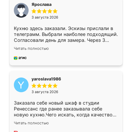
я хотела.
Ярослава
3 августа 2026
Кухню здесь заказали. Эскизы прислали в
телеграмм. Выбрали наиболее подходящий.
Согласовали день для замера. Через 3
недели кухня была уже готова. Остались
Читать полностью
довольны работой. Спасибо Ренессанс
мебель за качественную работу!
yaroslava1986
3 августа 2026
Заказала себе новый шкаф в студии
Ренессанс где ранее заказывала себе
новую кухню.Чего искать, когда качеством
вполне довольна. Служит кухня уже почти
Читать полностью
два года, нареканий нет.