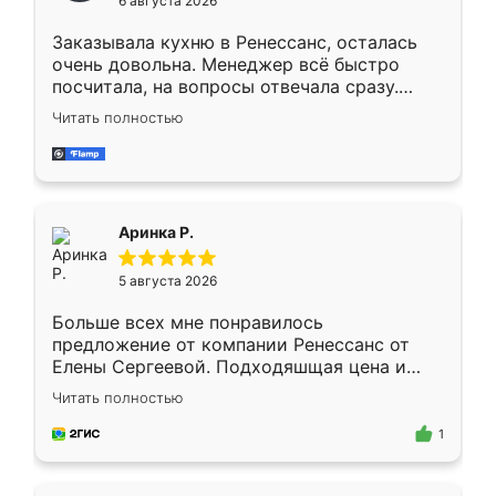
6 августа 2026
мебели буду заказывать только здесь.
Заказывала кухню в Ренессанс, осталась
очень довольна. Менеджер всё быстро
посчитала, на вопросы отвечала сразу.
Замерщик приехал в субботу, подошёл к
Читать полностью
делу со всей ответственностью. Собрали
за день, ребята работали аккуратно, даже
пыли почти не было. Качество отличное,
ящики ходят плавно, ничего не скрипит.
Всё подошло как влитое.
Аринка Р.
5 августа 2026
Больше всех мне понравилось
предложение от компании Ренессанс от
Елены Сергеевой. Подходяшщая цена и
короткие сроки изготовления. Приехавший
Читать полностью
для замера сотрудник Владислав
предложил по моему эскизу самый
1
подходящий вариант шкафа. Немного его
видоизменил, получилось даже лучше, чем