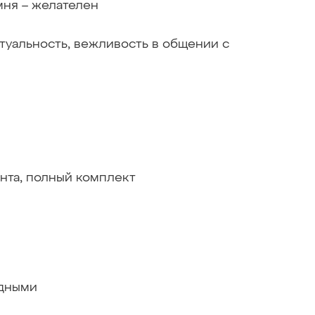
мня – желателен
ктуальность, вежливость в общении с
нта, полный комплект
одными