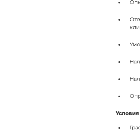
Опы
Отв
кли
Уме
Нал
Нал
Опр
Условия
Гра