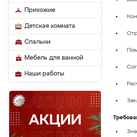
Прихожие
Кон
Детская комната
Отр
Спальни
Пом
Мебель для ванной
Сог
Наши работы
Рас
Зак
Требова
Зна