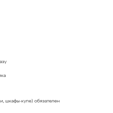
азу
ика
ни, шкафы-купе) обязателен