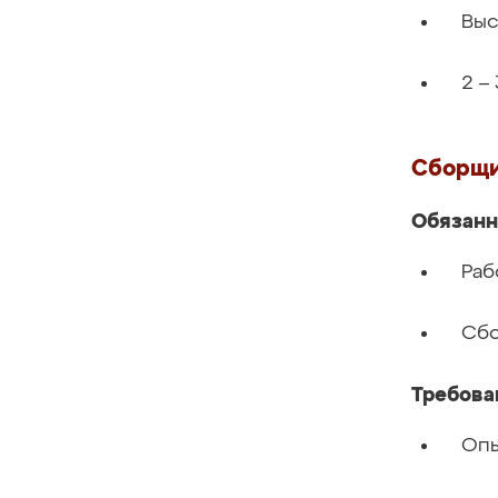
Выс
2 –
Сборщи
Обязанн
Раб
Сбо
Требова
Опы