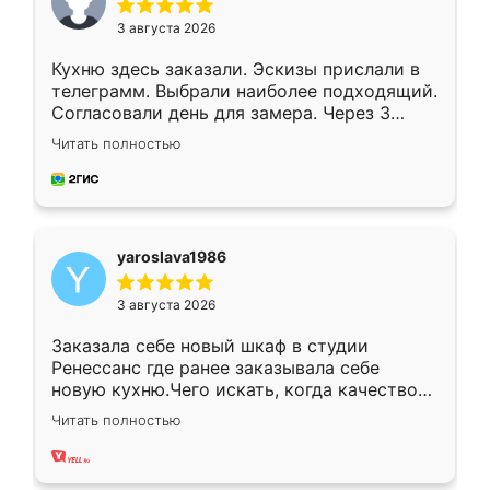
3 августа 2026
Кухню здесь заказали. Эскизы прислали в
телеграмм. Выбрали наиболее подходящий.
Согласовали день для замера. Через 3
недели кухня была уже готова. Остались
Читать полностью
довольны работой. Спасибо Ренессанс
мебель за качественную работу!
yaroslava1986
3 августа 2026
Заказала себе новый шкаф в студии
Ренессанс где ранее заказывала себе
новую кухню.Чего искать, когда качеством
вполне довольна. Служит кухня уже почти
Читать полностью
два года, нареканий нет.