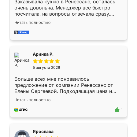
Заказывала кухню в Ренессанс, осталась
очень довольна. Менеджер всё быстро
посчитала, на вопросы отвечала сразу.
Замерщик приехал в субботу, подошёл к
Читать полностью
делу со всей ответственностью. Собрали
за день, ребята работали аккуратно, даже
пыли почти не было. Качество отличное,
ящики ходят плавно, ничего не скрипит.
Всё подошло как влитое.
Аринка Р.
5 августа 2026
Больше всех мне понравилось
предложение от компании Ренессанс от
Елены Сергеевой. Подходяшщая цена и
короткие сроки изготовления. Приехавший
Читать полностью
для замера сотрудник Владислав
предложил по моему эскизу самый
1
подходящий вариант шкафа. Немного его
видоизменил, получилось даже лучше, чем
я хотела.
Ярослава