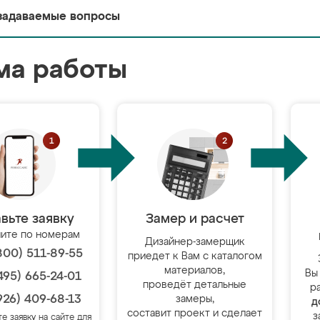
задаваемые вопросы
ма работы
вьте заявку
Замер и расчет
ите по номерам
Дизайнер-замерщик
800) 511-89-55
приедет к Вам с каталогом
материалов,
Вы
495) 665-24-01
проведёт детальные
р
926) 409-68-13
замеры,
д
составит проект и сделает
з
те заявку на сайте для