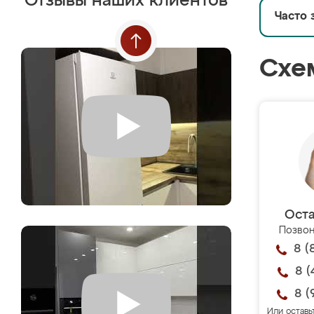
Отзывы наших клиентов
Часто 
Схе
Оста
Позвон
8 (
8 (
8 (
Или оставь