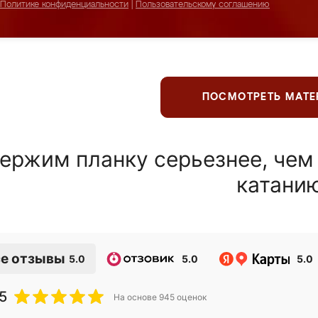
Политике конфиденциальности
|
Пользовательскому соглашению
ПОСМОТРЕТЬ МАТ
ержим планку серьезнее, чем
катани
е отзывы
5.0
5.0
5.0
5
На основе
945
оценок