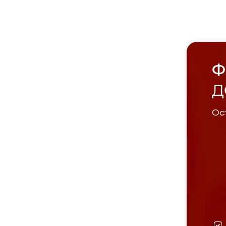
Ф
Д
Ост