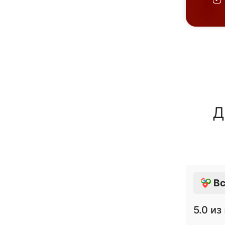
Д
Вс
5.0
из 