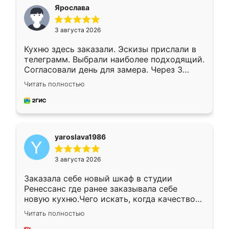
я хотела.
Ярослава
3 августа 2026
Кухню здесь заказали. Эскизы прислали в
телеграмм. Выбрали наиболее подходящий.
Согласовали день для замера. Через 3
недели кухня была уже готова. Остались
Читать полностью
довольны работой. Спасибо Ренессанс
мебель за качественную работу!
yaroslava1986
3 августа 2026
Заказала себе новый шкаф в студии
Ренессанс где ранее заказывала себе
новую кухню.Чего искать, когда качеством
вполне довольна. Служит кухня уже почти
Читать полностью
два года, нареканий нет.