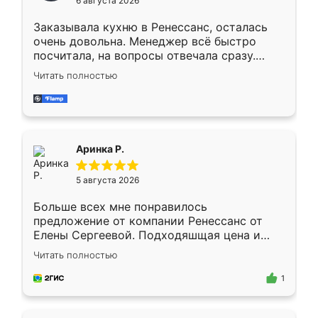
6 августа 2026
мебели буду заказывать только здесь.
Заказывала кухню в Ренессанс, осталась
очень довольна. Менеджер всё быстро
посчитала, на вопросы отвечала сразу.
Замерщик приехал в субботу, подошёл к
Читать полностью
делу со всей ответственностью. Собрали
за день, ребята работали аккуратно, даже
пыли почти не было. Качество отличное,
ящики ходят плавно, ничего не скрипит.
Всё подошло как влитое.
Аринка Р.
5 августа 2026
Больше всех мне понравилось
предложение от компании Ренессанс от
Елены Сергеевой. Подходяшщая цена и
короткие сроки изготовления. Приехавший
Читать полностью
для замера сотрудник Владислав
предложил по моему эскизу самый
1
подходящий вариант шкафа. Немного его
видоизменил, получилось даже лучше, чем