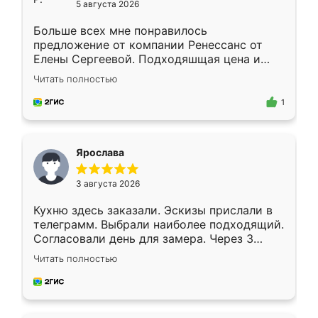
5 августа 2026
Больше всех мне понравилось
предложение от компании Ренессанс от
Елены Сергеевой. Подходяшщая цена и
короткие сроки изготовления. Приехавший
Читать полностью
для замера сотрудник Владислав
предложил по моему эскизу самый
1
подходящий вариант шкафа. Немного его
видоизменил, получилось даже лучше, чем
я хотела.
Ярослава
3 августа 2026
Кухню здесь заказали. Эскизы прислали в
телеграмм. Выбрали наиболее подходящий.
Согласовали день для замера. Через 3
недели кухня была уже готова. Остались
Читать полностью
довольны работой. Спасибо Ренессанс
мебель за качественную работу!