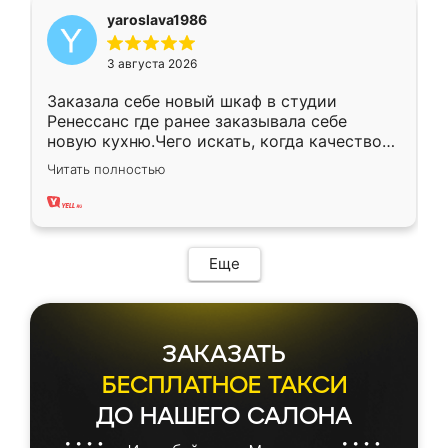
yaroslava1986
3 августа 2026
Заказала себе новый шкаф в студии
Ренессанс где ранее заказывала себе
новую кухню.Чего искать, когда качеством
вполне довольна. Служит кухня уже почти
Читать полностью
два года, нареканий нет.
Еще
ЗАКАЗАТЬ
БЕСПЛАТНОЕ ТАКСИ
ДО НАШЕГО САЛОНА