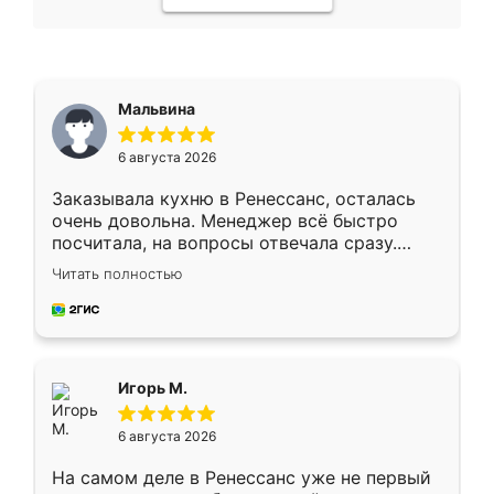
Мальвина
6 августа 2026
Заказывала кухню в Ренессанс, осталась
очень довольна. Менеджер всё быстро
посчитала, на вопросы отвечала сразу.
Замерщик приехал в субботу, подошёл к
Читать полностью
делу со всей ответственностью. Собрали
за день, ребята работали аккуратно, даже
пыли почти не было. Качество отличное,
ящики ходят плавно, ничего не скрипит.
Всё подошло как влитое.
Игорь М.
6 августа 2026
На самом деле в Ренессанс уже не первый