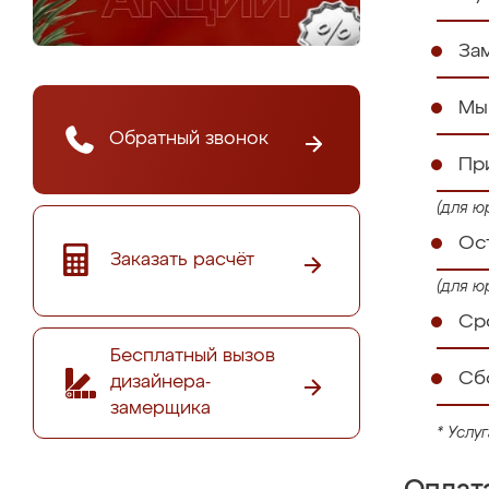
За
Мы
Обратный звонок
Пр
(для ю
Ос
Заказать расчёт
(для ю
Сро
Бесплатный вызов
Сб
дизайнера-
замерщика
* Услу