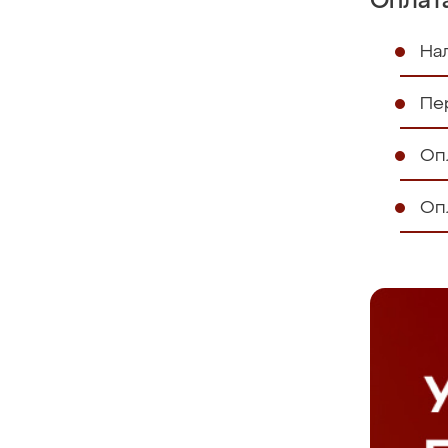
Оплат
На
Пе
Оп
Оп