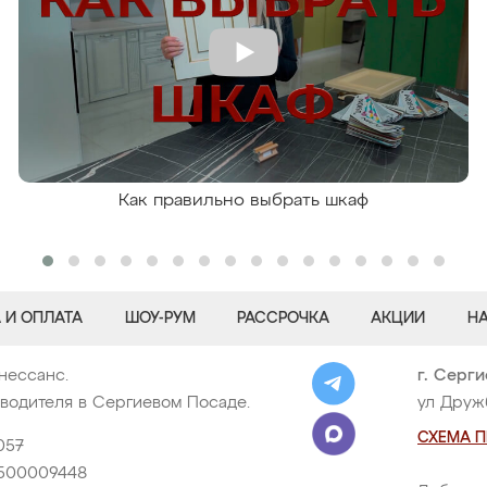
Как правильно выбрать шкаф
 И ОПЛАТА
ШОУ-РУМ
РАССРОЧКА
АКЦИИ
Н
нессанс.
г. Серг
водителя в Сергиевом Посаде.
ул Друж
СХЕМА 
057
500009448