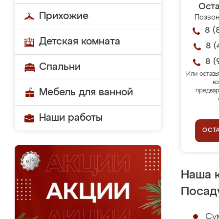
Оста
Прихожие
Позвон
8 (
Детская комната
8 (
8 (
Спальни
Или оставь
ко
Мебель для ванной
предвар
Наши работы
ОСТ
Наша 
Посад
Су