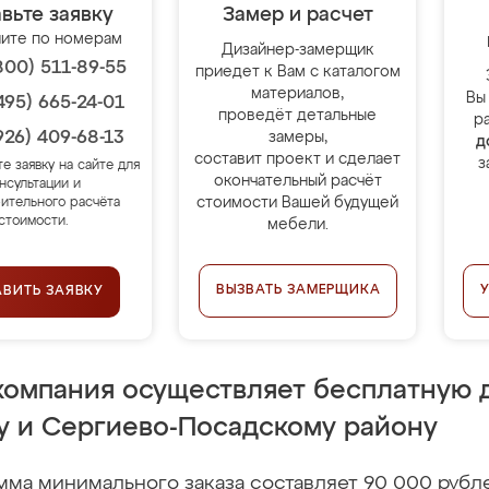
вьте заявку
Замер и расчет
ите по номерам
Дизайнер-замерщик
800) 511-89-55
приедет к Вам с каталогом
материалов,
Вы
495) 665-24-01
проведёт детальные
р
926) 409-68-13
замеры,
д
составит проект и сделает
з
те заявку на сайте для
окончательный расчёт
нсультации и
стоимости Вашей будущей
ительного расчёта
стоимости.
мебели.
ВЫЗВАТЬ ЗАМЕРЩИКА
АВИТЬ ЗАЯВКУ
компания осуществляет бесплатную 
у и Сергиево-Посадскому району
мма минимального заказа составляет 90 000 рубл