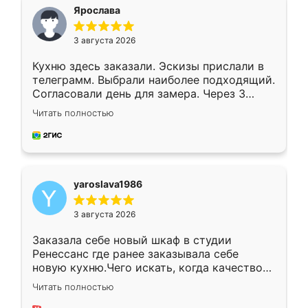
я хотела.
Ярослава
3 августа 2026
Кухню здесь заказали. Эскизы прислали в
телеграмм. Выбрали наиболее подходящий.
Согласовали день для замера. Через 3
недели кухня была уже готова. Остались
Читать полностью
довольны работой. Спасибо Ренессанс
мебель за качественную работу!
yaroslava1986
3 августа 2026
Заказала себе новый шкаф в студии
Ренессанс где ранее заказывала себе
новую кухню.Чего искать, когда качеством
вполне довольна. Служит кухня уже почти
Читать полностью
два года, нареканий нет.