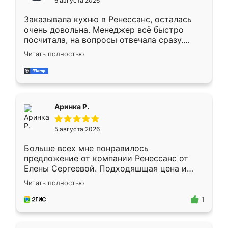
6 августа 2026
мебели буду заказывать только здесь.
Заказывала кухню в Ренессанс, осталась
очень довольна. Менеджер всё быстро
посчитала, на вопросы отвечала сразу.
Замерщик приехал в субботу, подошёл к
Читать полностью
делу со всей ответственностью. Собрали
за день, ребята работали аккуратно, даже
пыли почти не было. Качество отличное,
ящики ходят плавно, ничего не скрипит.
Всё подошло как влитое.
Аринка Р.
5 августа 2026
Больше всех мне понравилось
предложение от компании Ренессанс от
Елены Сергеевой. Подходяшщая цена и
короткие сроки изготовления. Приехавший
Читать полностью
для замера сотрудник Владислав
предложил по моему эскизу самый
1
подходящий вариант шкафа. Немного его
видоизменил, получилось даже лучше, чем