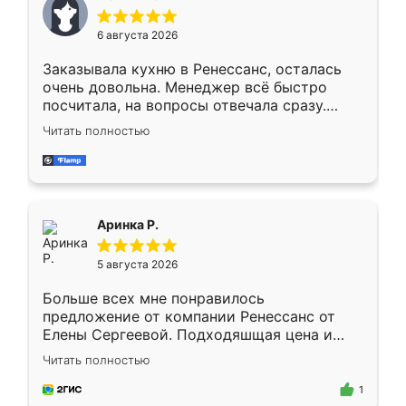
меньше, здесь же он более разнообразный.
Мне нравится ,если что-то потребуется из
6 августа 2026
мебели буду заказывать только здесь.
Заказывала кухню в Ренессанс, осталась
очень довольна. Менеджер всё быстро
посчитала, на вопросы отвечала сразу.
Замерщик приехал в субботу, подошёл к
Читать полностью
делу со всей ответственностью. Собрали
за день, ребята работали аккуратно, даже
пыли почти не было. Качество отличное,
ящики ходят плавно, ничего не скрипит.
Всё подошло как влитое.
Аринка Р.
5 августа 2026
Больше всех мне понравилось
предложение от компании Ренессанс от
Елены Сергеевой. Подходяшщая цена и
короткие сроки изготовления. Приехавший
Читать полностью
для замера сотрудник Владислав
предложил по моему эскизу самый
1