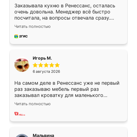
Заказывала кухню в Ренессанс, осталась
очень довольна. Менеджер всё быстро
посчитала, на вопросы отвечала сразу.
Замерщик приехал в субботу, подошёл к
Читать полностью
делу со всей ответственностью. Собрали
за день, ребята работали аккуратно, даже
пыли почти не было. Качество отличное,
ящики ходят плавно, ничего не скрипит.
Всё подошло как влитое.
Игорь М.
6 августа 2026
На самом деле в Ренессанс уже не первый
раз заказываю мебель первый раз
заказывал кроватку для маленького
ребёнка при его рождении ,во второй раз
Читать полностью
заказал шкаф-купе. По качеству очень
хорошее сборка достаточно быстрая,
также адекватные цены. До этого
сравнивал с разными конкурентами в этом
сегменте ,выбор у конкурентов куда
Мальвина