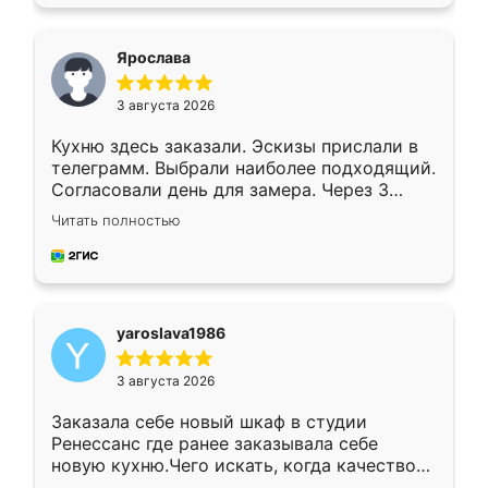
подходящий вариант шкафа. Немного его
видоизменил, получилось даже лучше, чем
я хотела.
Ярослава
3 августа 2026
Кухню здесь заказали. Эскизы прислали в
телеграмм. Выбрали наиболее подходящий.
Согласовали день для замера. Через 3
недели кухня была уже готова. Остались
Читать полностью
довольны работой. Спасибо Ренессанс
мебель за качественную работу!
yaroslava1986
3 августа 2026
Заказала себе новый шкаф в студии
Ренессанс где ранее заказывала себе
новую кухню.Чего искать, когда качеством
вполне довольна. Служит кухня уже почти