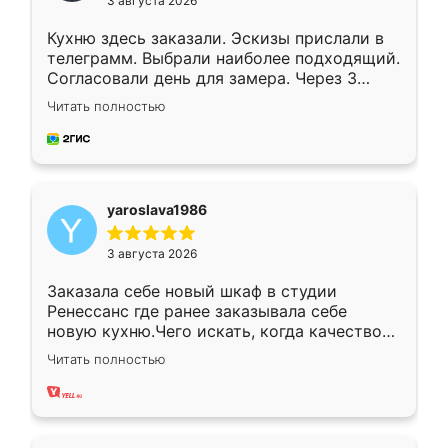
3 августа 2026
Кухню здесь заказали. Эскизы прислали в
телеграмм. Выбрали наиболее подходящий.
Согласовали день для замера. Через 3
недели кухня была уже готова. Остались
Читать полностью
довольны работой. Спасибо Ренессанс
мебель за качественную работу!
yaroslava1986
3 августа 2026
Заказала себе новый шкаф в студии
Ренессанс где ранее заказывала себе
новую кухню.Чего искать, когда качеством
вполне довольна. Служит кухня уже почти
Читать полностью
два года, нареканий нет.