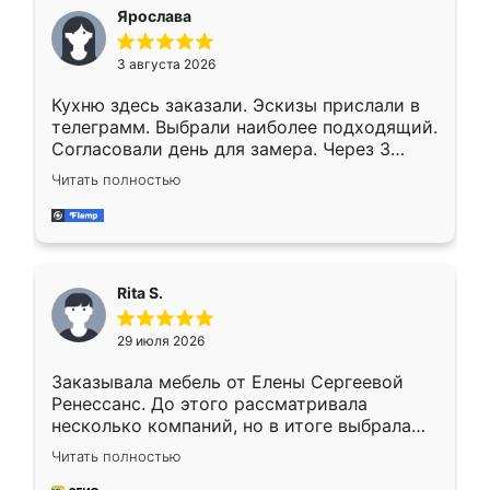
Ярослава
3 августа 2026
Кухню здесь заказали. Эскизы прислали в
телеграмм. Выбрали наиболее подходящий.
Согласовали день для замера. Через 3
недели кухня была уже готова. Остались
Читать полностью
довольны работой. Спасибо Ренессанс
мебель за качественную работу!
Rita S.
29 июля 2026
Заказывала мебель от Елены Сергеевой
Ренессанс. До этого рассматривала
несколько компаний, но в итоге выбрала
эту. Сначала обговорили условия, потом
Читать полностью
приехал замерщик, всё спокойно объяснил