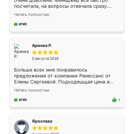
очень довольна. Менеджер всё быстро
посчитала, на вопросы отвечала сразу.
Замерщик приехал в субботу, подошёл к
Читать полностью
делу со всей ответственностью. Собрали
за день, ребята работали аккуратно, даже
пыли почти не было. Качество отличное,
ящики ходят плавно, ничего не скрипит.
Всё подошло как влитое.
Аринка Р.
5 августа 2026
Больше всех мне понравилось
предложение от компании Ренессанс от
Елены Сергеевой. Подходяшщая цена и
короткие сроки изготовления. Приехавший
Читать полностью
для замера сотрудник Владислав
предложил по моему эскизу самый
1
подходящий вариант шкафа. Немного его
видоизменил, получилось даже лучше, чем
я хотела.
Ярослава