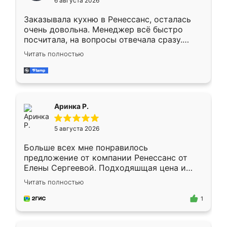
6 августа 2026
мебели буду заказывать только здесь.
Заказывала кухню в Ренессанс, осталась
очень довольна. Менеджер всё быстро
посчитала, на вопросы отвечала сразу.
Замерщик приехал в субботу, подошёл к
Читать полностью
делу со всей ответственностью. Собрали
за день, ребята работали аккуратно, даже
пыли почти не было. Качество отличное,
ящики ходят плавно, ничего не скрипит.
Всё подошло как влитое.
Аринка Р.
5 августа 2026
Больше всех мне понравилось
предложение от компании Ренессанс от
Елены Сергеевой. Подходяшщая цена и
короткие сроки изготовления. Приехавший
Читать полностью
для замера сотрудник Владислав
предложил по моему эскизу самый
1
подходящий вариант шкафа. Немного его
видоизменил, получилось даже лучше, чем