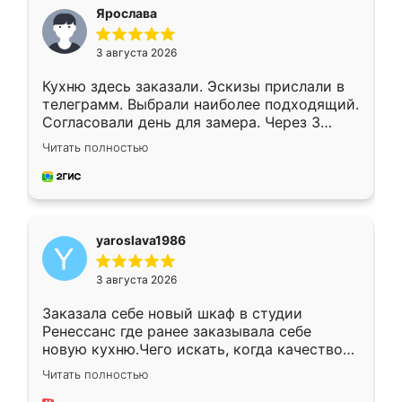
я хотела.
Ярослава
3 августа 2026
Кухню здесь заказали. Эскизы прислали в
телеграмм. Выбрали наиболее подходящий.
Согласовали день для замера. Через 3
недели кухня была уже готова. Остались
Читать полностью
довольны работой. Спасибо Ренессанс
мебель за качественную работу!
yaroslava1986
3 августа 2026
Заказала себе новый шкаф в студии
Ренессанс где ранее заказывала себе
новую кухню.Чего искать, когда качеством
вполне довольна. Служит кухня уже почти
Читать полностью
два года, нареканий нет.