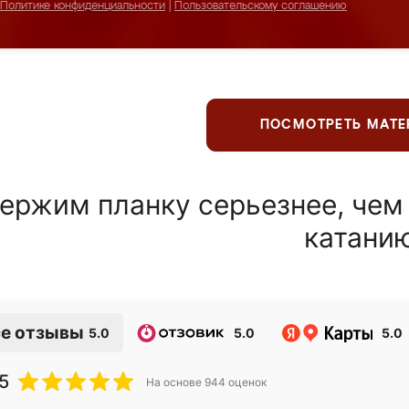
Политике конфиденциальности
|
Пользовательскому соглашению
ПОСМОТРЕТЬ МАТ
ержим планку серьезнее, чем
катани
е отзывы
5.0
5.0
5.0
5
На основе
944
оценок