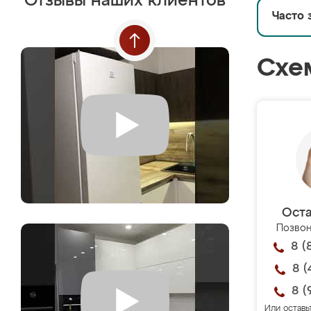
Отзывы наших клиентов
Часто 
Схе
Оста
Позвон
8 (
8 (
8 (
Или оставь