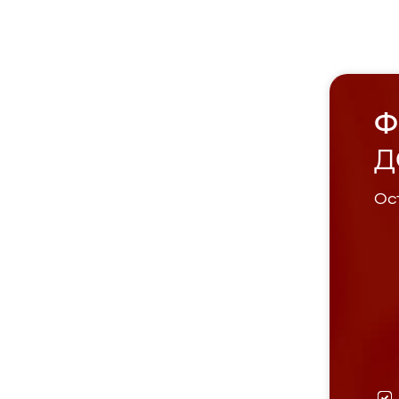
Ф
Д
Ост