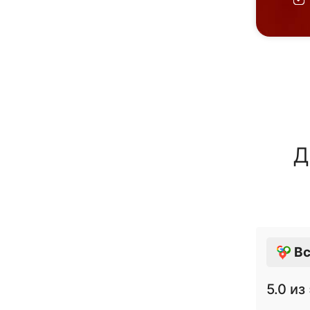
Д
Вс
5.0
из 