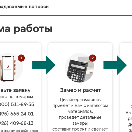
задаваемые вопросы
ма работы
вьте заявку
Замер и расчет
ите по номерам
Дизайнер-замерщик
800) 511-89-55
приедет к Вам с каталогом
материалов,
Вы
495) 665-24-01
проведёт детальные
р
926) 409-68-13
замеры,
д
составит проект и сделает
з
те заявку на сайте для