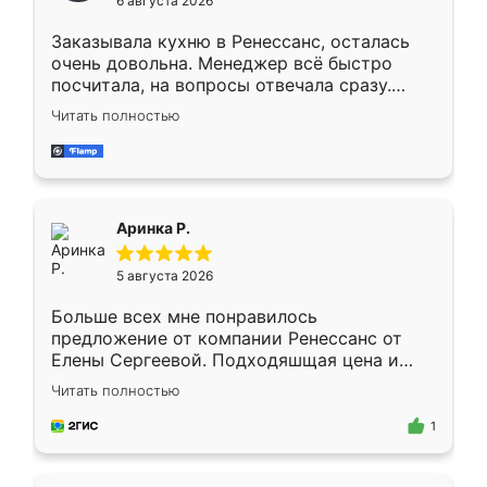
6 августа 2026
мебели буду заказывать только здесь.
Заказывала кухню в Ренессанс, осталась
очень довольна. Менеджер всё быстро
посчитала, на вопросы отвечала сразу.
Замерщик приехал в субботу, подошёл к
Читать полностью
делу со всей ответственностью. Собрали
за день, ребята работали аккуратно, даже
пыли почти не было. Качество отличное,
ящики ходят плавно, ничего не скрипит.
Всё подошло как влитое.
Аринка Р.
5 августа 2026
Больше всех мне понравилось
предложение от компании Ренессанс от
Елены Сергеевой. Подходяшщая цена и
короткие сроки изготовления. Приехавший
Читать полностью
для замера сотрудник Владислав
предложил по моему эскизу самый
1
подходящий вариант шкафа. Немного его
видоизменил, получилось даже лучше, чем