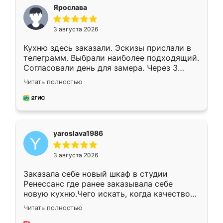
я хотела.
Ярослава
3 августа 2026
Кухню здесь заказали. Эскизы прислали в
телеграмм. Выбрали наиболее подходящий.
Согласовали день для замера. Через 3
недели кухня была уже готова. Остались
Читать полностью
довольны работой. Спасибо Ренессанс
мебель за качественную работу!
yaroslava1986
3 августа 2026
Заказала себе новый шкаф в студии
Ренессанс где ранее заказывала себе
новую кухню.Чего искать, когда качеством
вполне довольна. Служит кухня уже почти
Читать полностью
два года, нареканий нет.