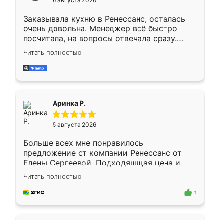
6 августа 2026
мебели буду заказывать только здесь.
Заказывала кухню в Ренессанс, осталась
очень довольна. Менеджер всё быстро
посчитала, на вопросы отвечала сразу.
Замерщик приехал в субботу, подошёл к
Читать полностью
делу со всей ответственностью. Собрали
за день, ребята работали аккуратно, даже
пыли почти не было. Качество отличное,
ящики ходят плавно, ничего не скрипит.
Всё подошло как влитое.
Аринка Р.
5 августа 2026
Больше всех мне понравилось
предложение от компании Ренессанс от
Елены Сергеевой. Подходяшщая цена и
короткие сроки изготовления. Приехавший
Читать полностью
для замера сотрудник Владислав
предложил по моему эскизу самый
1
подходящий вариант шкафа. Немного его
видоизменил, получилось даже лучше, чем