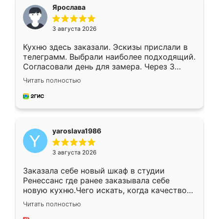
я хотела.
Ярослава
3 августа 2026
Кухню здесь заказали. Эскизы прислали в
телеграмм. Выбрали наиболее подходящий.
Согласовали день для замера. Через 3
недели кухня была уже готова. Остались
Читать полностью
довольны работой. Спасибо Ренессанс
мебель за качественную работу!
yaroslava1986
3 августа 2026
Заказала себе новый шкаф в студии
Ренессанс где ранее заказывала себе
новую кухню.Чего искать, когда качеством
вполне довольна. Служит кухня уже почти
Читать полностью
два года, нареканий нет.