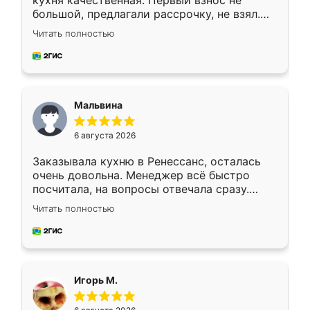
кухня качественная. Первый взнос не
большой, предлагали рассрочку, не взял.
Ждал меньше месяца, сборщик с прямыми
Читать полностью
руками. По цене вышло адекватно.
Рекомендую!
Мальвина
6 августа 2026
Заказывала кухню в Ренессанс, осталась
очень довольна. Менеджер всё быстро
посчитала, на вопросы отвечала сразу.
Замерщик приехал в субботу, подошёл к
Читать полностью
делу со всей ответственностью. Собрали
за день, ребята работали аккуратно, даже
пыли почти не было. Качество отличное,
ящики ходят плавно, ничего не скрипит.
Всё подошло как влитое.
Игорь М.