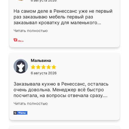
6 августа 2026
На самом деле в Ренессанс уже не первый
раз заказываю мебель первый раз
заказывал кроватку для маленького
ребёнка при его рождении ,во второй раз
Читать полностью
заказал шкаф-купе. По качеству очень
хорошее сборка достаточно быстрая,
также адекватные цены. До этого
сравнивал с разными конкурентами в этом
сегменте ,выбор у конкурентов куда
Мальвина
меньше, здесь же он более разнообразный.
Мне нравится ,если что-то потребуется из
6 августа 2026
мебели буду заказывать только здесь.
Заказывала кухню в Ренессанс, осталась
очень довольна. Менеджер всё быстро
посчитала, на вопросы отвечала сразу.
Замерщик приехал в субботу, подошёл к
Читать полностью
делу со всей ответственностью. Собрали
за день, ребята работали аккуратно, даже
пыли почти не было. Качество отличное,
ящики ходят плавно, ничего не скрипит.