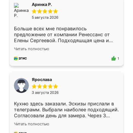
Всё подошло как влитое.
Аринка Р.
5 августа 2026
Больше всех мне понравилось
предложение от компании Ренессанс от
Елены Сергеевой. Подходяшщая цена и
короткие сроки изготовления. Приехавший
Читать полностью
для замера сотрудник Владислав
предложил по моему эскизу самый
1
подходящий вариант шкафа. Немного его
видоизменил, получилось даже лучше, чем
я хотела.
Ярослава
3 августа 2026
Кухню здесь заказали. Эскизы прислали в
телеграмм. Выбрали наиболее подходящий.
Согласовали день для замера. Через 3
недели кухня была уже готова. Остались
Читать полностью
довольны работой. Спасибо Ренессанс