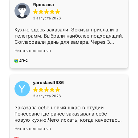
я хотела.
Ярослава
3 августа 2026
Кухню здесь заказали. Эскизы прислали в
телеграмм. Выбрали наиболее подходящий.
Согласовали день для замера. Через 3
недели кухня была уже готова. Остались
Читать полностью
довольны работой. Спасибо Ренессанс
мебель за качественную работу!
yaroslava1986
3 августа 2026
Заказала себе новый шкаф в студии
Ренессанс где ранее заказывала себе
новую кухню.Чего искать, когда качеством
вполне довольна. Служит кухня уже почти
Читать полностью
два года, нареканий нет.