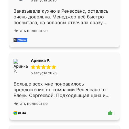
6 августа 2026
мебели буду заказывать только здесь.
Заказывала кухню в Ренессанс, осталась
очень довольна. Менеджер всё быстро
посчитала, на вопросы отвечала сразу.
Замерщик приехал в субботу, подошёл к
Читать полностью
делу со всей ответственностью. Собрали
за день, ребята работали аккуратно, даже
пыли почти не было. Качество отличное,
ящики ходят плавно, ничего не скрипит.
Всё подошло как влитое.
Аринка Р.
5 августа 2026
Больше всех мне понравилось
предложение от компании Ренессанс от
Елены Сергеевой. Подходяшщая цена и
короткие сроки изготовления. Приехавший
Читать полностью
для замера сотрудник Владислав
предложил по моему эскизу самый
1
подходящий вариант шкафа. Немного его
видоизменил, получилось даже лучше, чем