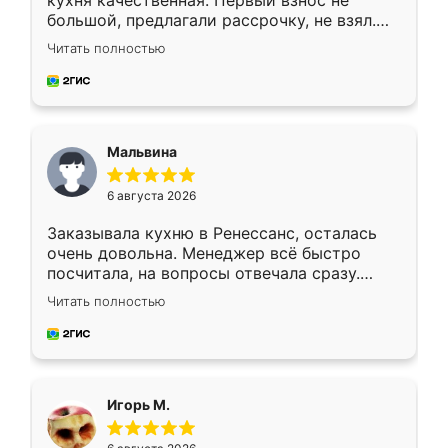
кухня качественная. Первый взнос не
большой, предлагали рассрочку, не взял.
Ждал меньше месяца, сборщик с прямыми
Читать полностью
руками. По цене вышло адекватно.
Рекомендую!
Мальвина
6 августа 2026
Заказывала кухню в Ренессанс, осталась
очень довольна. Менеджер всё быстро
посчитала, на вопросы отвечала сразу.
Замерщик приехал в субботу, подошёл к
Читать полностью
делу со всей ответственностью. Собрали
за день, ребята работали аккуратно, даже
пыли почти не было. Качество отличное,
ящики ходят плавно, ничего не скрипит.
Всё подошло как влитое.
Игорь М.