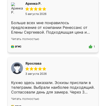
Всё подошло как влитое.
Аринка Р.
5 августа 2026
Больше всех мне понравилось
предложение от компании Ренессанс от
Елены Сергеевой. Подходяшщая цена и
короткие сроки изготовления. Приехавший
Читать полностью
для замера сотрудник Владислав
предложил по моему эскизу самый
1
подходящий вариант шкафа. Немного его
видоизменил, получилось даже лучше, чем
я хотела.
Ярослава
3 августа 2026
Кухню здесь заказали. Эскизы прислали в
телеграмм. Выбрали наиболее подходящий.
Согласовали день для замера. Через 3
недели кухня была уже готова. Остались
Читать полностью
довольны работой. Спасибо Ренессанс