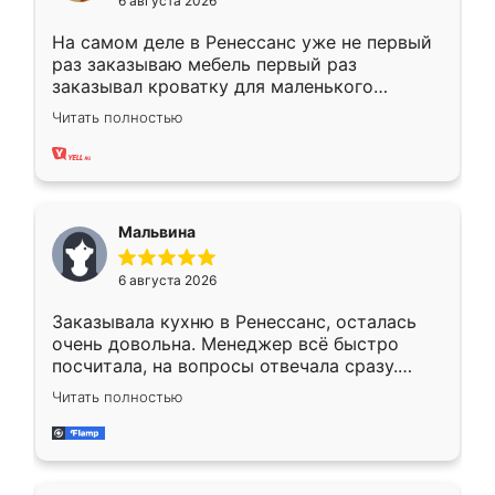
6 августа 2026
На самом деле в Ренессанс уже не первый
раз заказываю мебель первый раз
заказывал кроватку для маленького
ребёнка при его рождении ,во второй раз
Читать полностью
заказал шкаф-купе. По качеству очень
хорошее сборка достаточно быстрая,
также адекватные цены. До этого
сравнивал с разными конкурентами в этом
сегменте ,выбор у конкурентов куда
Мальвина
меньше, здесь же он более разнообразный.
Мне нравится ,если что-то потребуется из
6 августа 2026
мебели буду заказывать только здесь.
Заказывала кухню в Ренессанс, осталась
очень довольна. Менеджер всё быстро
посчитала, на вопросы отвечала сразу.
Замерщик приехал в субботу, подошёл к
Читать полностью
делу со всей ответственностью. Собрали
за день, ребята работали аккуратно, даже
пыли почти не было. Качество отличное,
ящики ходят плавно, ничего не скрипит.