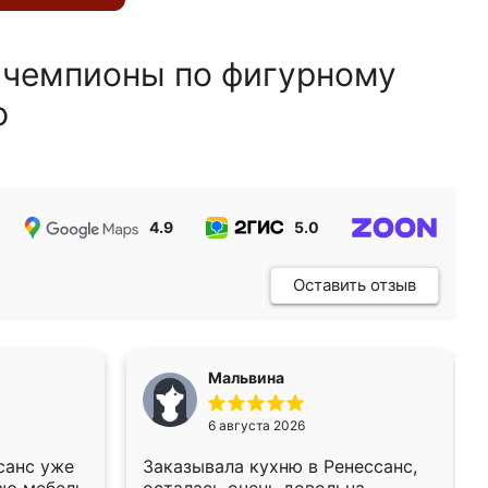
 чемпионы по фигурному
ю
4.9
5.0
5.0
Оставить отзыв
Мальвина
6 августа 2026
санс уже
Заказывала кухню в Ренессанс,