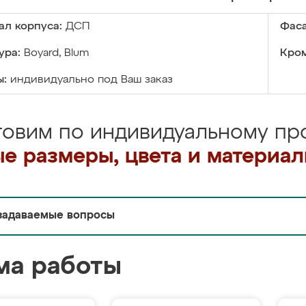
ал корпуса:
ДСП
Фаса
ура:
Boyard, Blum
Кром
ы:
индивидуально под Ваш заказ
товим по индивидуальному про
е размеры, цвета и материа
задаваемые вопросы
ма работы