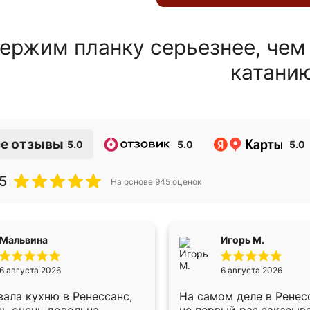
ержим планку серьезнее, чем
катани
е отзывы
5.0
5.0
5.0
5
На основе
945
оценок
Мальвина
Игорь М.
6 августа 2026
6 августа 2026
ала кухню в Ренессанс,
На самом деле в Ренес