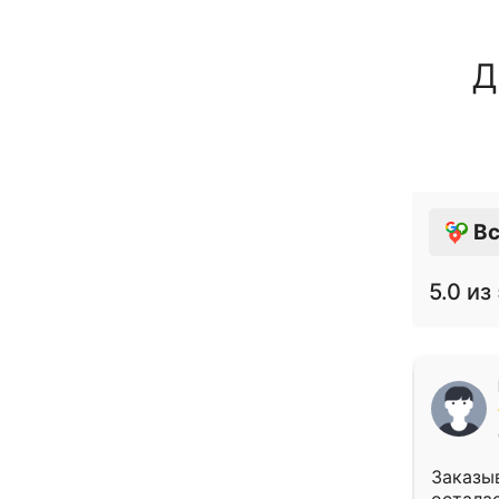
Д
Вс
5.0
из 
Заказыв