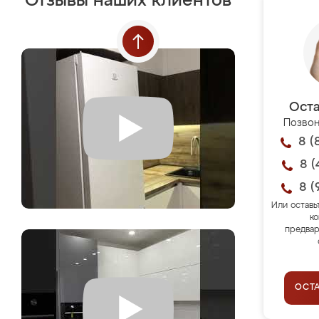
Отзывы наших клиентов
Оста
Позвон
8 (
8 (
8 (
Или оставь
ко
предвар
ОСТ