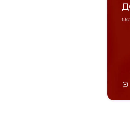
Д
Ост