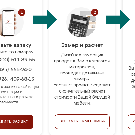
вьте заявку
Замер и расчет
ите по номерам
Дизайнер-замерщик
800) 511-89-55
приедет к Вам с каталогом
материалов,
Вы
495) 665-24-01
проведёт детальные
р
926) 409-68-13
замеры,
д
составит проект и сделает
з
те заявку на сайте для
окончательный расчёт
нсультации и
стоимости Вашей будущей
ительного расчёта
стоимости.
мебели.
ВЫЗВАТЬ ЗАМЕРЩИКА
АВИТЬ ЗАЯВКУ