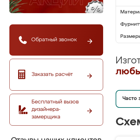
Матери
Фурнит
Размер
Обратный звонок
Изго
любы
Заказать расчёт
Часто 
Бесплатный вызов
дизайнера-
замерщика
Схе