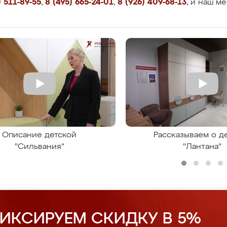
 511-89-55
,
8 (495) 665-24-01
,
8 (926) 409-68-13
, и наш м
Описание детской
Рассказываем о д
"Сильвания"
"Лантана"
ИКСИРУЕМ СКИДКУ В 5%