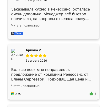
6 августа 2026
мебели буду заказывать только здесь.
Заказывала кухню в Ренессанс, осталась
очень довольна. Менеджер всё быстро
посчитала, на вопросы отвечала сразу.
Замерщик приехал в субботу, подошёл к
Читать полностью
делу со всей ответственностью. Собрали
за день, ребята работали аккуратно, даже
пыли почти не было. Качество отличное,
ящики ходят плавно, ничего не скрипит.
Всё подошло как влитое.
Аринка Р.
5 августа 2026
Больше всех мне понравилось
предложение от компании Ренессанс от
Елены Сергеевой. Подходяшщая цена и
короткие сроки изготовления. Приехавший
Читать полностью
для замера сотрудник Владислав
предложил по моему эскизу самый
1
подходящий вариант шкафа. Немного его
видоизменил, получилось даже лучше, чем