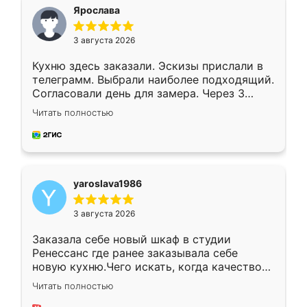
я хотела.
Ярослава
3 августа 2026
Кухню здесь заказали. Эскизы прислали в
телеграмм. Выбрали наиболее подходящий.
Согласовали день для замера. Через 3
недели кухня была уже готова. Остались
Читать полностью
довольны работой. Спасибо Ренессанс
мебель за качественную работу!
yaroslava1986
3 августа 2026
Заказала себе новый шкаф в студии
Ренессанс где ранее заказывала себе
новую кухню.Чего искать, когда качеством
вполне довольна. Служит кухня уже почти
Читать полностью
два года, нареканий нет.