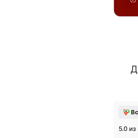
Д
Вс
5.0
из 