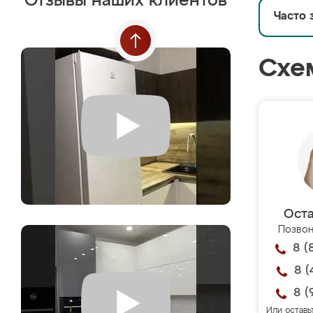
Отзывы наших клиентов
Часто 
Схе
Оста
Позвон
8 (
8 (
8 (
Или оставь