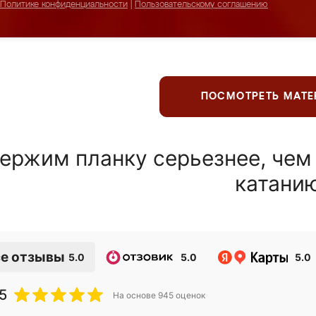
Политике конфиденциальности
|
Пользовательскому соглашению
ПОСМОТРЕТЬ МАТ
ержим планку серьезнее, чем
катани
е отзывы
5.0
5.0
5.0
5
На основе
945
оценок