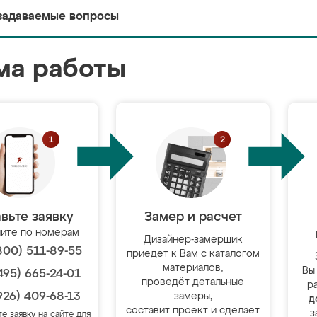
задаваемые вопросы
ма работы
вьте заявку
Замер и расчет
ите по номерам
Дизайнер-замерщик
800) 511-89-55
приедет к Вам с каталогом
материалов,
Вы
495) 665-24-01
проведёт детальные
р
926) 409-68-13
замеры,
д
составит проект и сделает
з
те заявку на сайте для