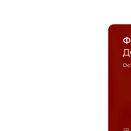
Ф
Д
Ост