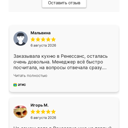
Оставить отзыв
Мальвина
6 августа 2026
Заказывала кухню в Ренессанс, осталась
очень довольна. Менеджер всё быстро
посчитала, на вопросы отвечала сразу.
Замерщик приехал в субботу, подошёл к
Читать полностью
делу со всей ответственностью. Собрали
за день, ребята работали аккуратно, даже
пыли почти не было. Качество отличное,
ящики ходят плавно, ничего не скрипит.
Всё подошло как влитое.
Игорь М.
6 августа 2026