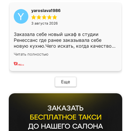
yaroslava1986
3 августа 2026
Заказала себе новый шкаф в студии
Ренессанс где ранее заказывала себе
новую кухню.Чего искать, когда качеством
вполне довольна. Служит кухня уже почти
Читать полностью
два года, нареканий нет.
Еще
ЗАКАЗАТЬ
БЕСПЛАТНОЕ ТАКСИ
ДО НАШЕГО САЛОНА