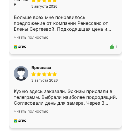
5 августа 2026
Больше всех мне понравилось
предложение от компании Ренессанс от
Елены Сергеевой. Подходяшщая цена и
короткие сроки изготовления. Приехавший
Читать полностью
для замера сотрудник Владислав
предложил по моему эскизу самый
1
подходящий вариант шкафа. Немного его
видоизменил, получилось даже лучше, чем
я хотела.
Ярослава
3 августа 2026
Кухню здесь заказали. Эскизы прислали в
телеграмм. Выбрали наиболее подходящий.
Согласовали день для замера. Через 3
недели кухня была уже готова. Остались
Читать полностью
довольны работой. Спасибо Ренессанс
мебель за качественную работу!