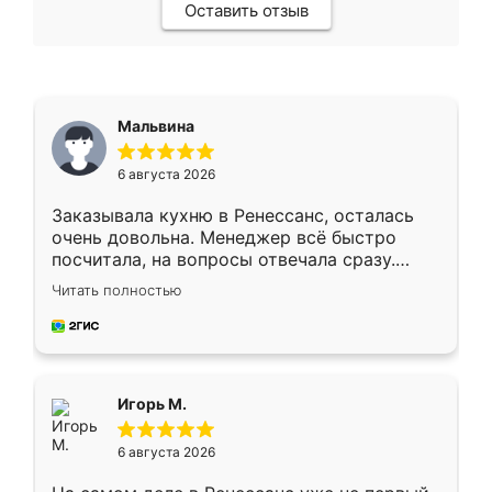
Оставить отзыв
Мальвина
6 августа 2026
Заказывала кухню в Ренессанс, осталась
очень довольна. Менеджер всё быстро
посчитала, на вопросы отвечала сразу.
Замерщик приехал в субботу, подошёл к
Читать полностью
делу со всей ответственностью. Собрали
за день, ребята работали аккуратно, даже
пыли почти не было. Качество отличное,
ящики ходят плавно, ничего не скрипит.
Всё подошло как влитое.
Игорь М.
6 августа 2026