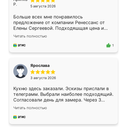
5 августа 2026
Больше всех мне понравилось
предложение от компании Ренессанс от
Елены Сергеевой. Подходяшщая цена и
короткие сроки изготовления. Приехавший
Читать полностью
для замера сотрудник Владислав
предложил по моему эскизу самый
1
подходящий вариант шкафа. Немного его
видоизменил, получилось даже лучше, чем
я хотела.
Ярослава
3 августа 2026
Кухню здесь заказали. Эскизы прислали в
телеграмм. Выбрали наиболее подходящий.
Согласовали день для замера. Через 3
недели кухня была уже готова. Остались
Читать полностью
довольны работой. Спасибо Ренессанс
мебель за качественную работу!