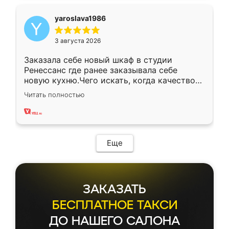
yaroslava1986
3 августа 2026
Заказала себе новый шкаф в студии
Ренессанс где ранее заказывала себе
новую кухню.Чего искать, когда качеством
вполне довольна. Служит кухня уже почти
Читать полностью
два года, нареканий нет.
Еще
ЗАКАЗАТЬ
БЕСПЛАТНОЕ ТАКСИ
ДО НАШЕГО САЛОНА