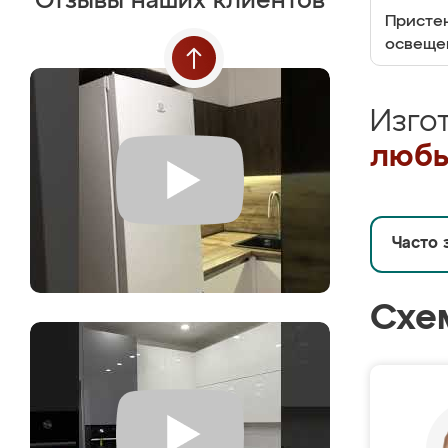
Отзывы наших клиентов
Пристен
освеще
Изго
любы
Часто 
Схе