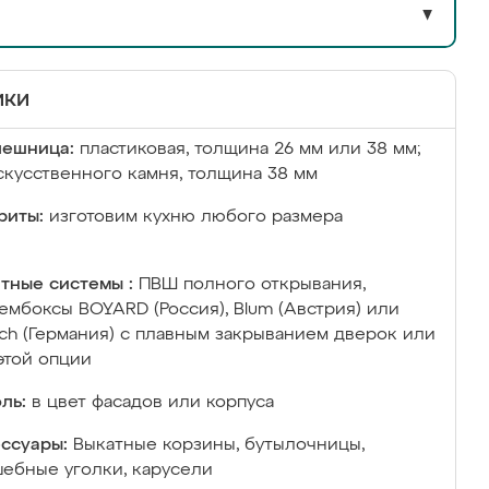
▼
ики
лешница:
пластиковая, толщина 26 мм или 38 мм;
скусственного камня, толщина 38 мм
риты:
изготовим кухню любого размера
тные системы :
ПВШ полного открывания,
ембоксы BOYARD (Россия), Blum (Австрия) или
ich (Германия) с плавным закрыванием дверок или
этой опции
ль:
в цвет фасадов или корпуса
ссуары:
Выкатные корзины, бутылочницы,
ебные уголки, карусели