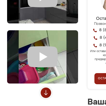
Оста
Позвон
8 (
8 (
8 (
Или оставь
ко
предвар
ОСТ
Ваша