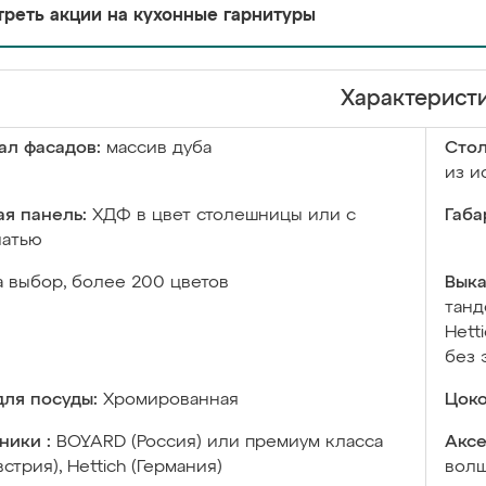
реть акции на кухонные гарнитуры
Характерист
ал фасадов:
массив дуба
Сто
из и
я панель:
ХДФ в цвет столешницы или с
Габа
чатью
а выбор, более 200 цветов
Выка
танд
Hett
без 
ля посуды:
Хромированная
Цоко
ники :
BOYARD (Россия) или премиум класса
Аксе
встрия), Hettich (Германия)
волш