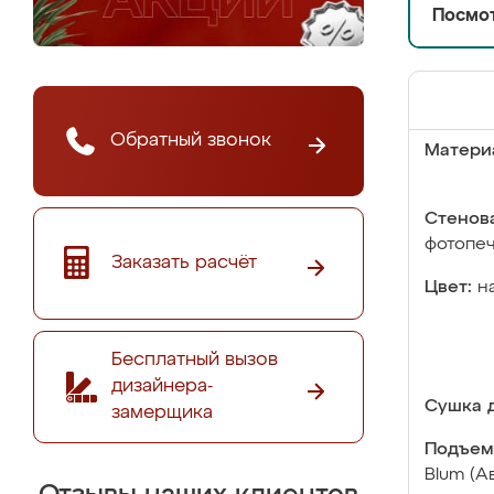
Посмот
Обратный звонок
Матери
Стенова
фотопе
Заказать расчёт
Цвет:
н
Бесплатный вызов
дизайнера-
Сушка д
замерщика
Подъем
Blum (А