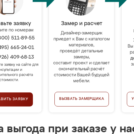
вьте заявку
Замер и расчет
ите по номерам
Дизайнер-замерщик
800) 511-89-55
приедет к Вам с каталогом
материалов,
Вы
495) 665-24-01
проведёт детальные
р
926) 409-68-13
замеры,
д
составит проект и сделает
з
те заявку на сайте для
окончательный расчёт
нсультации и
стоимости Вашей будущей
ительного расчёта
стоимости.
мебели.
ВЫЗВАТЬ ЗАМЕРЩИКА
АВИТЬ ЗАЯВКУ
 выгода при заказе у на