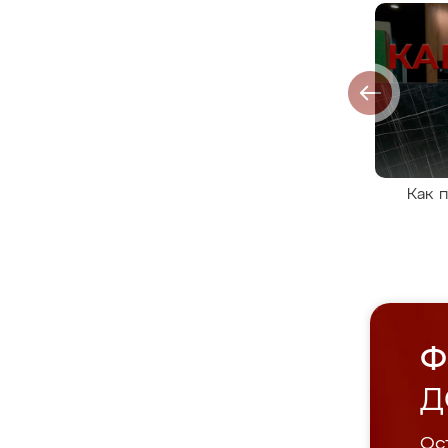
Как 
Ф
Д
Ост