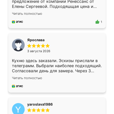
предложение от компании Ренессанс от
Елены Сергеевой. Подходяшщая цена и
короткие сроки изготовления. Приехавший
Читать полностью
для замера сотрудник Владислав
предложил по моему эскизу самый
1
подходящий вариант шкафа. Немного его
видоизменил, получилось даже лучше, чем
я хотела.
Ярослава
3 августа 2026
Кухню здесь заказали. Эскизы прислали в
телеграмм. Выбрали наиболее подходящий.
Согласовали день для замера. Через 3
недели кухня была уже готова. Остались
Читать полностью
довольны работой. Спасибо Ренессанс
мебель за качественную работу!
yaroslava1986