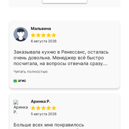
Мальвина
6 августа 2026
Заказывала кухню в Ренессанс, осталась
очень довольна. Менеджер всё быстро
посчитала, на вопросы отвечала сразу.
Замерщик приехал в субботу, подошёл к
Читать полностью
делу со всей ответственностью. Собрали
за день, ребята работали аккуратно, даже
пыли почти не было. Качество отличное,
ящики ходят плавно, ничего не скрипит.
Всё подошло как влитое.
Аринка Р.
5 августа 2026
Больше всех мне понравилось