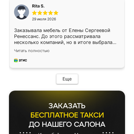
Rita S.
29 июля 2026
Заказывала мебель от Елены Сергеевой
Ренессанс. До этого рассматривала
несколько компаний, но в итоге выбрала
эту. Сначала обговорили условия, потом
Читать полностью
приехал замерщик, всё спокойно объяснил
и снял размеры. Изготовили в срок, с
доставкой тоже никаких проблем не
возникло. Сборку выполнили аккуратно,
мебель сразу встала на свое место без
Еще
каких-либо доработок. Качеством осталась
довольна, все выглядит так, как и ожидала.
ЗАКАЗАТЬ
БЕСПЛАТНОЕ ТАКСИ
ДО НАШЕГО САЛОНА