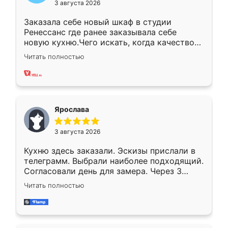
3 августа 2026
Заказала себе новый шкаф в студии
Ренессанс где ранее заказывала себе
новую кухню.Чего искать, когда качеством
вполне довольна. Служит кухня уже почти
Читать полностью
два года, нареканий нет.
Ярослава
3 августа 2026
Кухню здесь заказали. Эскизы прислали в
телеграмм. Выбрали наиболее подходящий.
Согласовали день для замера. Через 3
недели кухня была уже готова. Остались
Читать полностью
довольны работой. Спасибо Ренессанс
мебель за качественную работу!