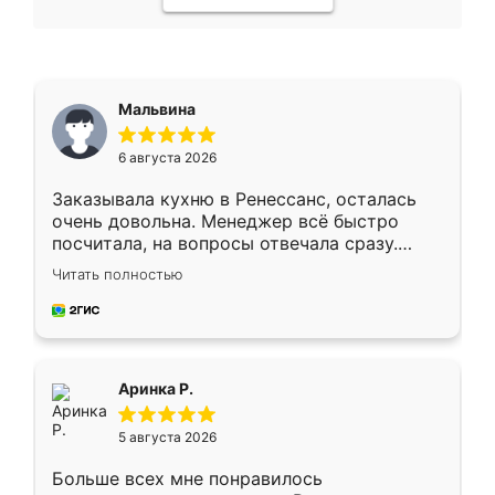
Мальвина
6 августа 2026
Заказывала кухню в Ренессанс, осталась
очень довольна. Менеджер всё быстро
посчитала, на вопросы отвечала сразу.
Замерщик приехал в субботу, подошёл к
Читать полностью
делу со всей ответственностью. Собрали
за день, ребята работали аккуратно, даже
пыли почти не было. Качество отличное,
ящики ходят плавно, ничего не скрипит.
Всё подошло как влитое.
Аринка Р.
5 августа 2026
Больше всех мне понравилось