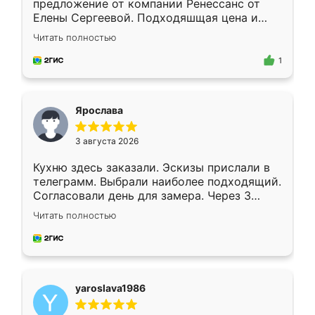
предложение от компании Ренессанс от
Елены Сергеевой. Подходяшщая цена и
короткие сроки изготовления. Приехавший
Читать полностью
для замера сотрудник Владислав
предложил по моему эскизу самый
1
подходящий вариант шкафа. Немного его
видоизменил, получилось даже лучше, чем
я хотела.
Ярослава
3 августа 2026
Кухню здесь заказали. Эскизы прислали в
телеграмм. Выбрали наиболее подходящий.
Согласовали день для замера. Через 3
недели кухня была уже готова. Остались
Читать полностью
довольны работой. Спасибо Ренессанс
мебель за качественную работу!
yaroslava1986