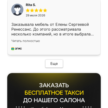
Rita S.
29 июля 2026
Заказывала мебель от Елены Сергеевой
Ренессанс. До этого рассматривала
несколько компаний, но в итоге выбрала
эту. Сначала обговорили условия, потом
Читать полностью
приехал замерщик, всё спокойно объяснил
и снял размеры. Изготовили в срок, с
доставкой тоже никаких проблем не
возникло. Сборку выполнили аккуратно,
мебель сразу встала на свое место без
Еще
каких-либо доработок. Качеством осталась
довольна, все выглядит так, как и ожидала.
ЗАКАЗАТЬ
БЕСПЛАТНОЕ ТАКСИ
ДО НАШЕГО САЛОНА