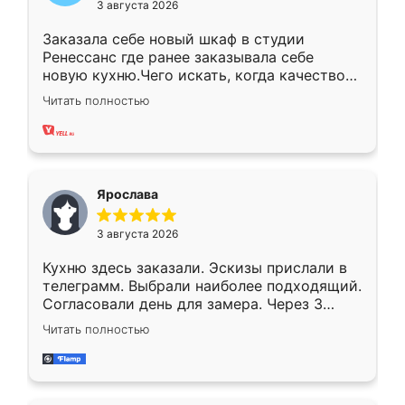
3 августа 2026
Заказала себе новый шкаф в студии
Ренессанс где ранее заказывала себе
новую кухню.Чего искать, когда качеством
вполне довольна. Служит кухня уже почти
Читать полностью
два года, нареканий нет.
Ярослава
3 августа 2026
Кухню здесь заказали. Эскизы прислали в
телеграмм. Выбрали наиболее подходящий.
Согласовали день для замера. Через 3
недели кухня была уже готова. Остались
Читать полностью
довольны работой. Спасибо Ренессанс
мебель за качественную работу!