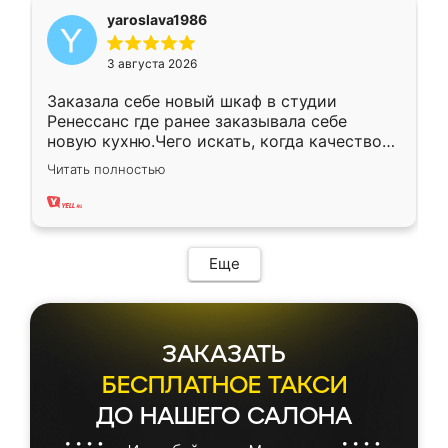
yaroslava1986
3 августа 2026
Заказала себе новый шкаф в студии
Ренессанс где ранее заказывала себе
новую кухню.Чего искать, когда качеством
вполне довольна. Служит кухня уже почти
Читать полностью
два года, нареканий нет.
Еще
ЗАКАЗАТЬ
БЕСПЛАТНОЕ ТАКСИ
ДО НАШЕГО САЛОНА