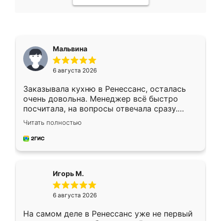
Мальвина
6 августа 2026
Заказывала кухню в Ренессанс, осталась
очень довольна. Менеджер всё быстро
посчитала, на вопросы отвечала сразу.
Замерщик приехал в субботу, подошёл к
Читать полностью
делу со всей ответственностью. Собрали
за день, ребята работали аккуратно, даже
пыли почти не было. Качество отличное,
ящики ходят плавно, ничего не скрипит.
Всё подошло как влитое.
Игорь М.
6 августа 2026
На самом деле в Ренессанс уже не первый