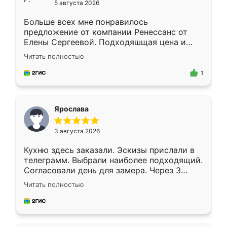
5 августа 2026
Больше всех мне понравилось
предложение от компании Ренессанс от
Елены Сергеевой. Подходяшщая цена и
короткие сроки изготовления. Приехавший
Читать полностью
для замера сотрудник Владислав
предложил по моему эскизу самый
1
подходящий вариант шкафа. Немного его
видоизменил, получилось даже лучше, чем
я хотела.
Ярослава
3 августа 2026
Кухню здесь заказали. Эскизы прислали в
телеграмм. Выбрали наиболее подходящий.
Согласовали день для замера. Через 3
недели кухня была уже готова. Остались
Читать полностью
довольны работой. Спасибо Ренессанс
мебель за качественную работу!