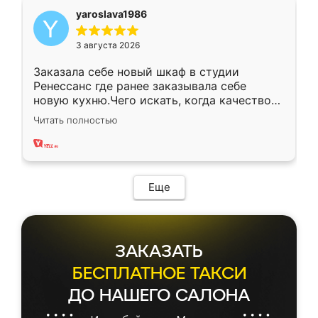
yaroslava1986
3 августа 2026
Заказала себе новый шкаф в студии
Ренессанс где ранее заказывала себе
новую кухню.Чего искать, когда качеством
вполне довольна. Служит кухня уже почти
Читать полностью
два года, нареканий нет.
Еще
ЗАКАЗАТЬ
БЕСПЛАТНОЕ ТАКСИ
ДО НАШЕГО САЛОНА