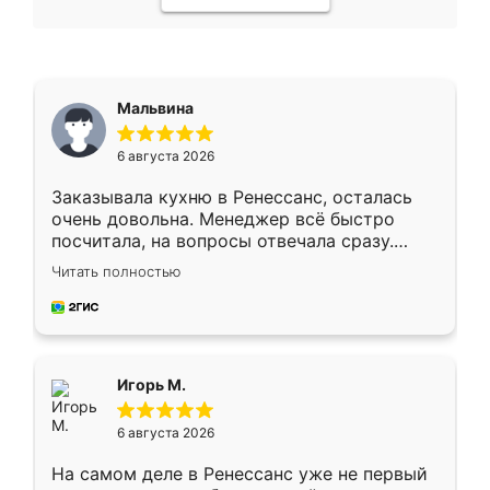
Мальвина
6 августа 2026
Заказывала кухню в Ренессанс, осталась
очень довольна. Менеджер всё быстро
посчитала, на вопросы отвечала сразу.
Замерщик приехал в субботу, подошёл к
Читать полностью
делу со всей ответственностью. Собрали
за день, ребята работали аккуратно, даже
пыли почти не было. Качество отличное,
ящики ходят плавно, ничего не скрипит.
Всё подошло как влитое.
Игорь М.
6 августа 2026
На самом деле в Ренессанс уже не первый