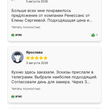
5 августа 2026
Больше всех мне понравилось
предложение от компании Ренессанс от
Елены Сергеевой. Подходяшщая цена и
короткие сроки изготовления. Приехавший
Читать полностью
для замера сотрудник Владислав
предложил по моему эскизу самый
1
подходящий вариант шкафа. Немного его
видоизменил, получилось даже лучше, чем
я хотела.
Ярослава
3 августа 2026
Кухню здесь заказали. Эскизы прислали в
телеграмм. Выбрали наиболее подходящий.
Согласовали день для замера. Через 3
недели кухня была уже готова. Остались
Читать полностью
довольны работой. Спасибо Ренессанс
мебель за качественную работу!