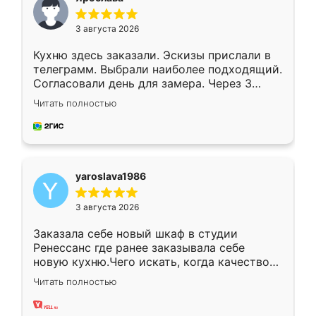
3 августа 2026
Кухню здесь заказали. Эскизы прислали в
телеграмм. Выбрали наиболее подходящий.
Согласовали день для замера. Через 3
недели кухня была уже готова. Остались
Читать полностью
довольны работой. Спасибо Ренессанс
мебель за качественную работу!
yaroslava1986
3 августа 2026
Заказала себе новый шкаф в студии
Ренессанс где ранее заказывала себе
новую кухню.Чего искать, когда качеством
вполне довольна. Служит кухня уже почти
Читать полностью
два года, нареканий нет.