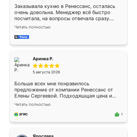
Заказывала кухню в Ренессанс, осталась
очень довольна. Менеджер всё быстро
посчитала, на вопросы отвечала сразу.
Замерщик приехал в субботу, подошёл к
Читать полностью
делу со всей ответственностью. Собрали
за день, ребята работали аккуратно, даже
пыли почти не было. Качество отличное,
ящики ходят плавно, ничего не скрипит.
Всё подошло как влитое.
Аринка Р.
5 августа 2026
Больше всех мне понравилось
предложение от компании Ренессанс от
Елены Сергеевой. Подходяшщая цена и
короткие сроки изготовления. Приехавший
Читать полностью
для замера сотрудник Владислав
предложил по моему эскизу самый
1
подходящий вариант шкафа. Немного его
видоизменил, получилось даже лучше, чем
я хотела.
Ярослава