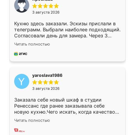
3 августа 2026
Кухню здесь заказали. Эскизы прислали в
телеграмм. Выбрали наиболее подходящий.
Согласовали день для замера. Через 3
недели кухня была уже готова. Остались
Читать полностью
довольны работой. Спасибо Ренессанс
мебель за качественную работу!
yaroslava1986
3 августа 2026
Заказала себе новый шкаф в студии
Ренессанс где ранее заказывала себе
новую кухню.Чего искать, когда качеством
вполне довольна. Служит кухня уже почти
Читать полностью
два года, нареканий нет.