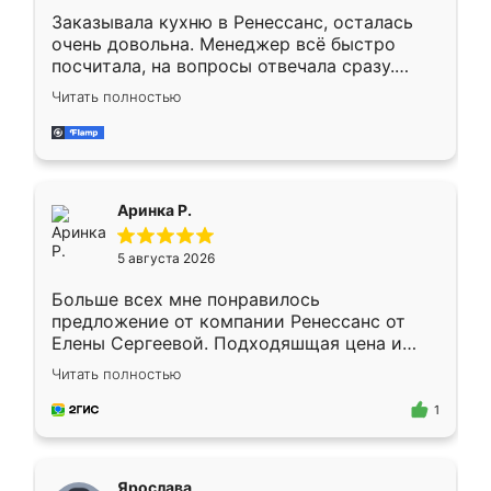
Заказывала кухню в Ренессанс, осталась
очень довольна. Менеджер всё быстро
посчитала, на вопросы отвечала сразу.
Замерщик приехал в субботу, подошёл к
Читать полностью
делу со всей ответственностью. Собрали
за день, ребята работали аккуратно, даже
пыли почти не было. Качество отличное,
ящики ходят плавно, ничего не скрипит.
Всё подошло как влитое.
Аринка Р.
5 августа 2026
Больше всех мне понравилось
предложение от компании Ренессанс от
Елены Сергеевой. Подходяшщая цена и
короткие сроки изготовления. Приехавший
Читать полностью
для замера сотрудник Владислав
предложил по моему эскизу самый
1
подходящий вариант шкафа. Немного его
видоизменил, получилось даже лучше, чем
я хотела.
Ярослава