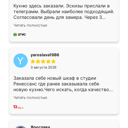
Кухню здесь заказали. Эскизы прислали в
телеграмм. Выбрали наиболее подходящий.
Согласовали день для замера. Через 3
недели кухня была уже готова. Остались
Читать полностью
довольны работой. Спасибо Ренессанс
мебель за качественную работу!
yaroslava1986
3 августа 2026
Заказала себе новый шкаф в студии
Ренессанс где ранее заказывала себе
новую кухню.Чего искать, когда качеством
вполне довольна. Служит кухня уже почти
Читать полностью
два года, нареканий нет.
Ярослава