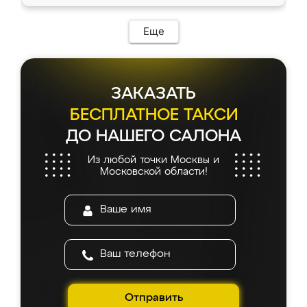
доставкой тоже никаких проблем не
возникло. Сборку выполнили аккуратно,
мебель сразу встала на свое место без
Еще
каких-либо доработок. Качеством осталась
довольна, все выглядит так, как и ожидала.
ЗАКАЗАТЬ
БЕСПЛАТНОЕ ТАКСИ
ДО НАШЕГО САЛОНА
Из любой точки Москвы и
Московской области!
Отправить