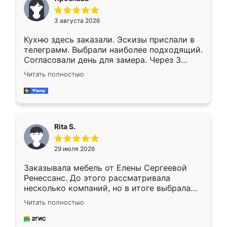
3 августа 2026
Кухню здесь заказали. Эскизы прислали в
телеграмм. Выбрали наиболее подходящий.
Согласовали день для замера. Через 3
недели кухня была уже готова. Остались
Читать полностью
довольны работой. Спасибо Ренессанс
мебель за качественную работу!
Rita S.
29 июля 2026
Заказывала мебель от Елены Сергеевой
Ренессанс. До этого рассматривала
несколько компаний, но в итоге выбрала
эту. Сначала обговорили условия, потом
Читать полностью
приехал замерщик, всё спокойно объяснил
и снял размеры. Изготовили в срок, с