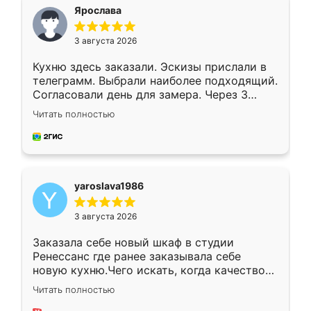
я хотела.
Ярослава
3 августа 2026
Кухню здесь заказали. Эскизы прислали в
телеграмм. Выбрали наиболее подходящий.
Согласовали день для замера. Через 3
недели кухня была уже готова. Остались
Читать полностью
довольны работой. Спасибо Ренессанс
мебель за качественную работу!
yaroslava1986
3 августа 2026
Заказала себе новый шкаф в студии
Ренессанс где ранее заказывала себе
новую кухню.Чего искать, когда качеством
вполне довольна. Служит кухня уже почти
Читать полностью
два года, нареканий нет.