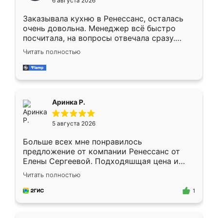
6 августа 2026
мебели буду заказывать только здесь.
Заказывала кухню в Ренессанс, осталась
очень довольна. Менеджер всё быстро
посчитала, на вопросы отвечала сразу.
Замерщик приехал в субботу, подошёл к
Читать полностью
делу со всей ответственностью. Собрали
за день, ребята работали аккуратно, даже
пыли почти не было. Качество отличное,
ящики ходят плавно, ничего не скрипит.
Всё подошло как влитое.
Аринка Р.
5 августа 2026
Больше всех мне понравилось
предложение от компании Ренессанс от
Елены Сергеевой. Подходяшщая цена и
короткие сроки изготовления. Приехавший
Читать полностью
для замера сотрудник Владислав
предложил по моему эскизу самый
1
подходящий вариант шкафа. Немного его
видоизменил, получилось даже лучше, чем