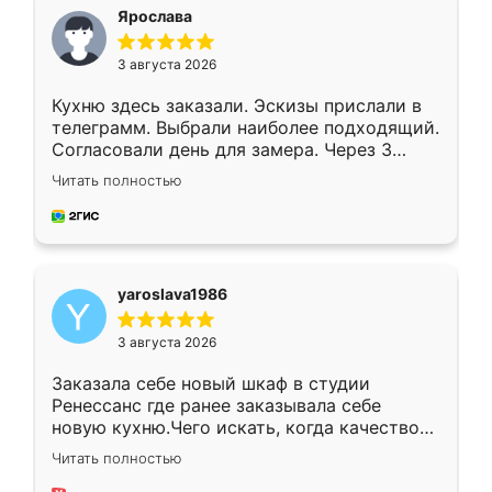
я хотела.
Ярослава
3 августа 2026
Кухню здесь заказали. Эскизы прислали в
телеграмм. Выбрали наиболее подходящий.
Согласовали день для замера. Через 3
недели кухня была уже готова. Остались
Читать полностью
довольны работой. Спасибо Ренессанс
мебель за качественную работу!
yaroslava1986
3 августа 2026
Заказала себе новый шкаф в студии
Ренессанс где ранее заказывала себе
новую кухню.Чего искать, когда качеством
вполне довольна. Служит кухня уже почти
Читать полностью
два года, нареканий нет.