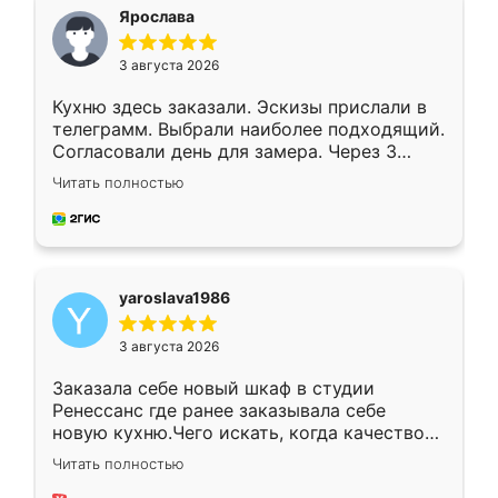
я хотела.
Ярослава
3 августа 2026
Кухню здесь заказали. Эскизы прислали в
телеграмм. Выбрали наиболее подходящий.
Согласовали день для замера. Через 3
недели кухня была уже готова. Остались
Читать полностью
довольны работой. Спасибо Ренессанс
мебель за качественную работу!
yaroslava1986
3 августа 2026
Заказала себе новый шкаф в студии
Ренессанс где ранее заказывала себе
новую кухню.Чего искать, когда качеством
вполне довольна. Служит кухня уже почти
Читать полностью
два года, нареканий нет.