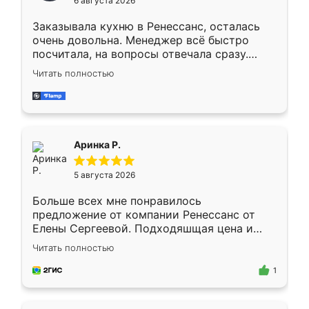
6 августа 2026
мебели буду заказывать только здесь.
Заказывала кухню в Ренессанс, осталась
очень довольна. Менеджер всё быстро
посчитала, на вопросы отвечала сразу.
Замерщик приехал в субботу, подошёл к
Читать полностью
делу со всей ответственностью. Собрали
за день, ребята работали аккуратно, даже
пыли почти не было. Качество отличное,
ящики ходят плавно, ничего не скрипит.
Всё подошло как влитое.
Аринка Р.
5 августа 2026
Больше всех мне понравилось
предложение от компании Ренессанс от
Елены Сергеевой. Подходяшщая цена и
короткие сроки изготовления. Приехавший
Читать полностью
для замера сотрудник Владислав
предложил по моему эскизу самый
1
подходящий вариант шкафа. Немного его
видоизменил, получилось даже лучше, чем