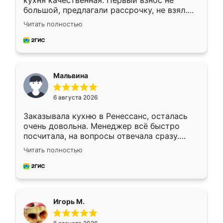
кухня качественная. Первый взнос не
большой, предлагали рассрочку, не взял.
Ждал меньше месяца, сборщик с прямыми
Читать полностью
руками. По цене вышло адекватно.
Рекомендую!
Мальвина
6 августа 2026
Заказывала кухню в Ренессанс, осталась
очень довольна. Менеджер всё быстро
посчитала, на вопросы отвечала сразу.
Замерщик приехал в субботу, подошёл к
Читать полностью
делу со всей ответственностью. Собрали
за день, ребята работали аккуратно, даже
пыли почти не было. Качество отличное,
ящики ходят плавно, ничего не скрипит.
Всё подошло как влитое.
Игорь М.