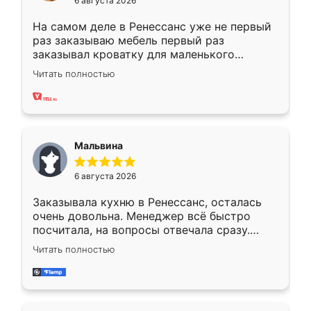
6 августа 2026
На самом деле в Ренессанс уже не первый
раз заказываю мебель первый раз
заказывал кроватку для маленького
ребёнка при его рождении ,во второй раз
Читать полностью
заказал шкаф-купе. По качеству очень
хорошее сборка достаточно быстрая,
также адекватные цены. До этого
сравнивал с разными конкурентами в этом
сегменте ,выбор у конкурентов куда
Мальвина
меньше, здесь же он более разнообразный.
Мне нравится ,если что-то потребуется из
6 августа 2026
мебели буду заказывать только здесь.
Заказывала кухню в Ренессанс, осталась
очень довольна. Менеджер всё быстро
посчитала, на вопросы отвечала сразу.
Замерщик приехал в субботу, подошёл к
Читать полностью
делу со всей ответственностью. Собрали
за день, ребята работали аккуратно, даже
пыли почти не было. Качество отличное,
ящики ходят плавно, ничего не скрипит.