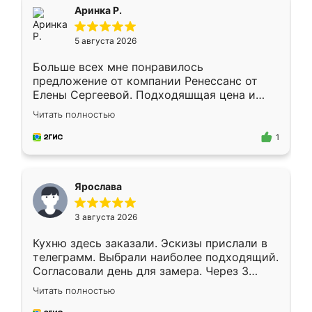
Всё подошло как влитое.
Аринка Р.
5 августа 2026
Больше всех мне понравилось
предложение от компании Ренессанс от
Елены Сергеевой. Подходяшщая цена и
короткие сроки изготовления. Приехавший
Читать полностью
для замера сотрудник Владислав
предложил по моему эскизу самый
1
подходящий вариант шкафа. Немного его
видоизменил, получилось даже лучше, чем
я хотела.
Ярослава
3 августа 2026
Кухню здесь заказали. Эскизы прислали в
телеграмм. Выбрали наиболее подходящий.
Согласовали день для замера. Через 3
недели кухня была уже готова. Остались
Читать полностью
довольны работой. Спасибо Ренессанс