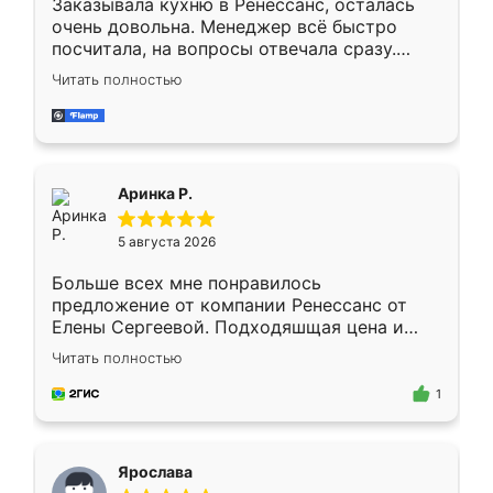
Заказывала кухню в Ренессанс, осталась
очень довольна. Менеджер всё быстро
посчитала, на вопросы отвечала сразу.
Замерщик приехал в субботу, подошёл к
Читать полностью
делу со всей ответственностью. Собрали
за день, ребята работали аккуратно, даже
пыли почти не было. Качество отличное,
ящики ходят плавно, ничего не скрипит.
Всё подошло как влитое.
Аринка Р.
5 августа 2026
Больше всех мне понравилось
предложение от компании Ренессанс от
Елены Сергеевой. Подходяшщая цена и
короткие сроки изготовления. Приехавший
Читать полностью
для замера сотрудник Владислав
предложил по моему эскизу самый
1
подходящий вариант шкафа. Немного его
видоизменил, получилось даже лучше, чем
я хотела.
Ярослава