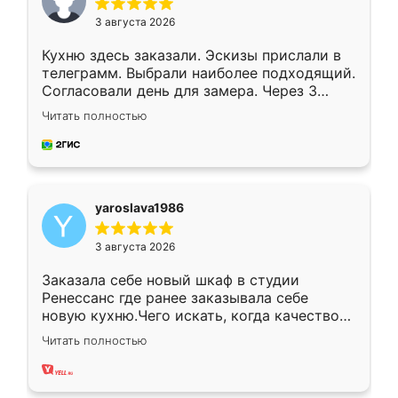
3 августа 2026
Кухню здесь заказали. Эскизы прислали в
телеграмм. Выбрали наиболее подходящий.
Согласовали день для замера. Через 3
недели кухня была уже готова. Остались
Читать полностью
довольны работой. Спасибо Ренессанс
мебель за качественную работу!
yaroslava1986
3 августа 2026
Заказала себе новый шкаф в студии
Ренессанс где ранее заказывала себе
новую кухню.Чего искать, когда качеством
вполне довольна. Служит кухня уже почти
Читать полностью
два года, нареканий нет.