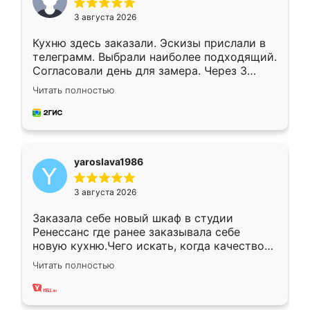
3 августа 2026
Кухню здесь заказали. Эскизы прислали в
телеграмм. Выбрали наиболее подходящий.
Согласовали день для замера. Через 3
недели кухня была уже готова. Остались
Читать полностью
довольны работой. Спасибо Ренессанс
мебель за качественную работу!
yaroslava1986
3 августа 2026
Заказала себе новый шкаф в студии
Ренессанс где ранее заказывала себе
новую кухню.Чего искать, когда качеством
вполне довольна. Служит кухня уже почти
Читать полностью
два года, нареканий нет.