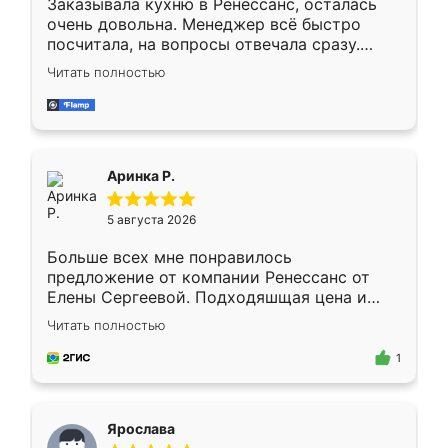
Заказывала кухню в Ренессанс, осталась
очень довольна. Менеджер всё быстро
посчитала, на вопросы отвечала сразу.
Замерщик приехал в субботу, подошёл к
Читать полностью
делу со всей ответственностью. Собрали
за день, ребята работали аккуратно, даже
пыли почти не было. Качество отличное,
ящики ходят плавно, ничего не скрипит.
Всё подошло как влитое.
Аринка Р.
5 августа 2026
Больше всех мне понравилось
предложение от компании Ренессанс от
Елены Сергеевой. Подходяшщая цена и
короткие сроки изготовления. Приехавший
Читать полностью
для замера сотрудник Владислав
предложил по моему эскизу самый
1
подходящий вариант шкафа. Немного его
видоизменил, получилось даже лучше, чем
я хотела.
Ярослава