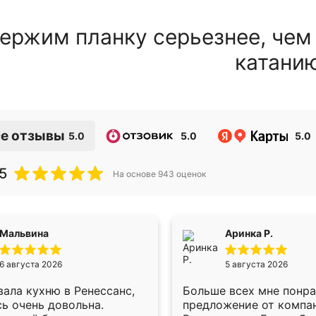
ержим планку серьезнее, чем
катани
е отзывы
5.0
5.0
5.0
5
На основе
943
оценок
Мальвина
Аринка Р.
6 августа 2026
5 августа 2026
ала кухню в Ренессанс,
Больше всех мне понр
ь очень довольна.
предложение от компа