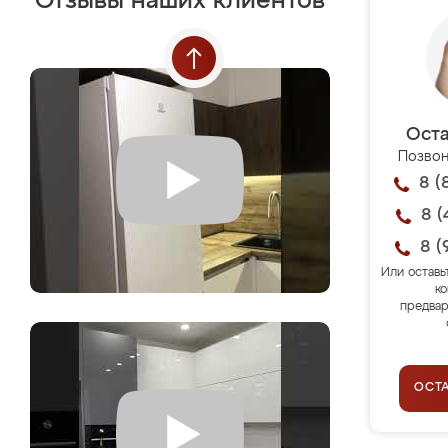
Отзывы наших клиентов
Оста
Позвон
8 (
8 (
8 (
Или оставь
ко
предвар
ОСТ