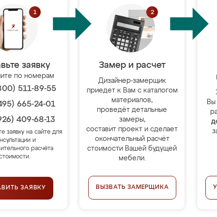
вьте заявку
Замер и расчет
ите по номерам
Дизайнер-замерщик
800) 511-89-55
приедет к Вам с каталогом
материалов,
Вы
495) 665-24-01
проведёт детальные
р
926) 409-68-13
замеры,
д
составит проект и сделает
з
те заявку на сайте для
окончательный расчёт
нсультации и
стоимости Вашей будущей
ительного расчёта
стоимости.
мебели.
ВЫЗВАТЬ ЗАМЕРЩИКА
АВИТЬ ЗАЯВКУ