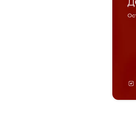
Д
Ост