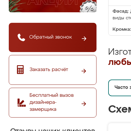
Фасад:
виды ст
Кромка
Обратный звонок
Изго
любы
Заказать расчёт
Часто 
Бесплатный вызов
дизайнера-
Схе
замерщика