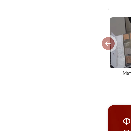
Мат
Ф