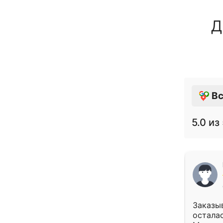
Д
Вс
5.0
из 
Заказыв
осталас