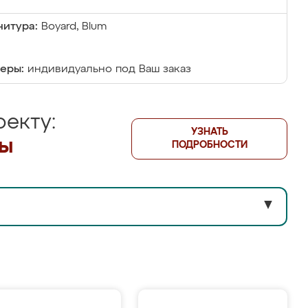
итура:
Boyard, Blum
еры:
индивидуально под Ваш заказ
екту:
УЗНАТЬ
лы
ПОДРОБНОСТИ
▼