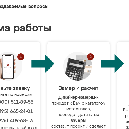
задаваемые вопросы
ма работы
вьте заявку
Замер и расчет
ите по номерам
Дизайнер-замерщик
800) 511-89-55
приедет к Вам с каталогом
материалов,
Вы
495) 665-24-01
проведёт детальные
р
926) 409-68-13
замеры,
д
составит проект и сделает
з
те заявку на сайте для