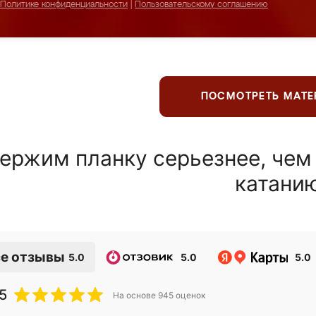
Политике конфиденциальности
|
Пользовательскому соглашению
ПОСМОТРЕТЬ МАТ
ержим планку серьезнее, чем
катани
е отзывы
5.0
5.0
5.0
5
На основе
945
оценок