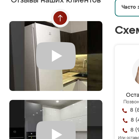
Отзывы наших клиентов
Часто 
Схе
Оста
Позвон
8 (
8 (
8 (
Или оставь