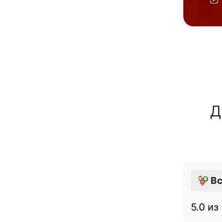
Д
Вс
5.0
из 