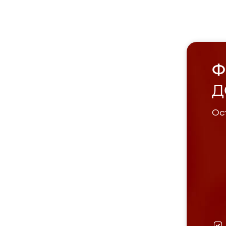
Ф
Д
Ост