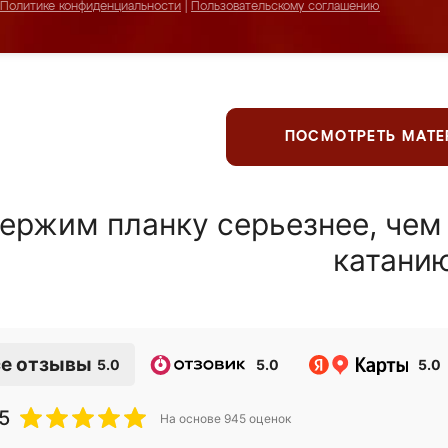
Политике конфиденциальности
|
Пользовательскому соглашению
ПОСМОТРЕТЬ МАТ
ержим планку серьезнее, чем
катани
е отзывы
5.0
5.0
5.0
5
На основе
945
оценок