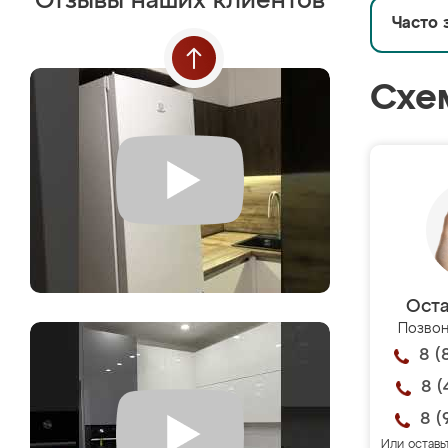
Отзывы наших клиентов
Часто 
Схе
Оста
Позвон
8 (
8 (
8 (
Или оставь