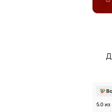
Д
Вс
5.0
из 