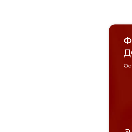
Ф
Д
Ост