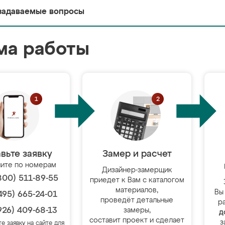
задаваемые вопросы
ма работы
вьте заявку
Замер и расчет
ите по номерам
Дизайнер-замерщик
800) 511-89-55
приедет к Вам с каталогом
материалов,
Вы
495) 665-24-01
проведёт детальные
р
926) 409-68-13
замеры,
д
составит проект и сделает
з
те заявку на сайте для