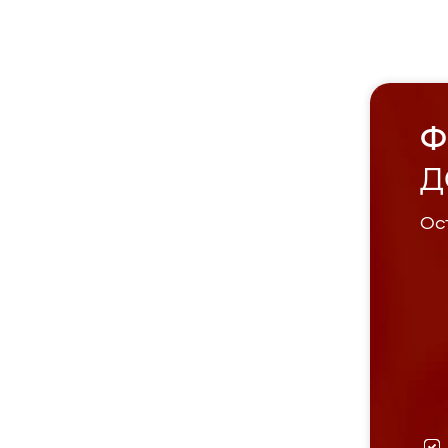
Ф
Д
Ост