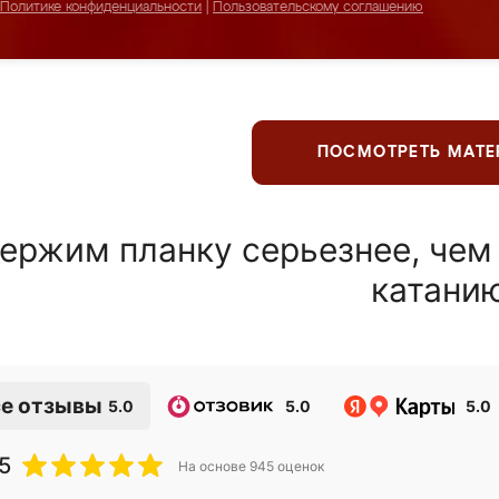
Политике конфиденциальности
|
Пользовательскому соглашению
ПОСМОТРЕТЬ МАТ
ержим планку серьезнее, чем
катани
е отзывы
5.0
5.0
5.0
5
На основе
945
оценок