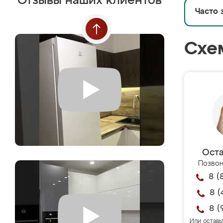
Отзывы наших клиентов
Часто 
Схе
Оста
Позвон
8 (
8 (
8 (
Или оставь