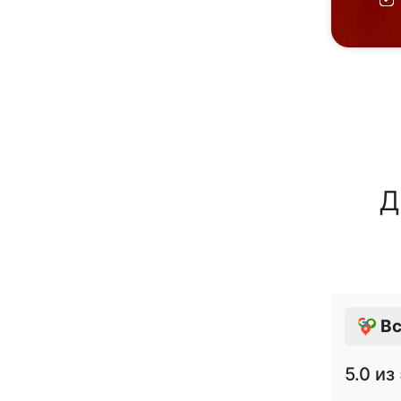
Д
Вс
5.0
из 