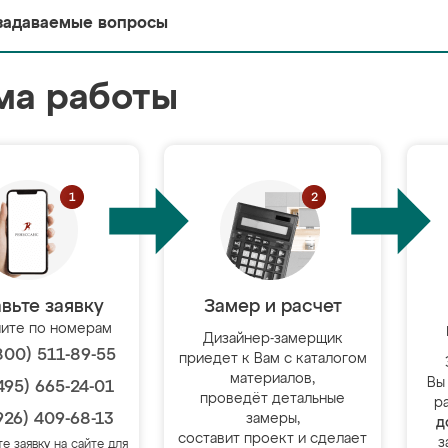
задаваемые вопросы
ма работы
вьте заявку
Замер и расчет
ите по номерам
Дизайнер-замерщик
800) 511-89-55
приедет к Вам с каталогом
материалов,
Вы
495) 665-24-01
проведёт детальные
р
926) 409-68-13
замеры,
д
составит проект и сделает
з
те заявку на сайте для