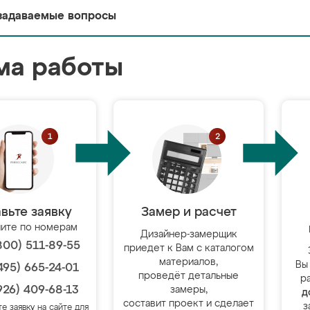
задаваемые вопросы
ма работы
вьте заявку
Замер и расчет
ите по номерам
Дизайнер-замерщик
800) 511-89-55
приедет к Вам с каталогом
материалов,
Вы
495) 665-24-01
проведёт детальные
р
926) 409-68-13
замеры,
д
составит проект и сделает
з
те заявку на сайте для