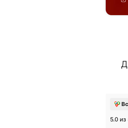
Д
Вс
5.0
из 