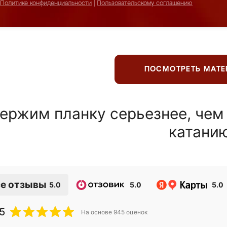
Политике конфиденциальности
|
Пользовательскому соглашению
ПОСМОТРЕТЬ МАТ
ержим планку серьезнее, чем
катани
е отзывы
5.0
5.0
5.0
5
На основе
945
оценок