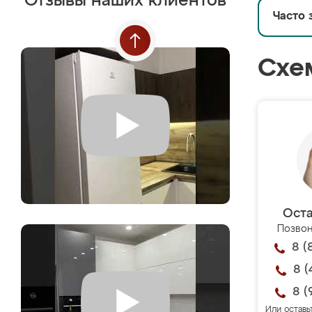
Отзывы наших клиентов
Часто 
Схе
Оста
Позвон
8 (
8 (
8 (
Или оставь