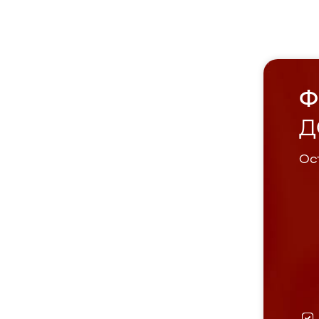
Ф
Д
Ост