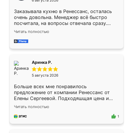
6 августа 2026
мебели буду заказывать только здесь.
Заказывала кухню в Ренессанс, осталась
очень довольна. Менеджер всё быстро
посчитала, на вопросы отвечала сразу.
Замерщик приехал в субботу, подошёл к
Читать полностью
делу со всей ответственностью. Собрали
за день, ребята работали аккуратно, даже
пыли почти не было. Качество отличное,
ящики ходят плавно, ничего не скрипит.
Всё подошло как влитое.
Аринка Р.
5 августа 2026
Больше всех мне понравилось
предложение от компании Ренессанс от
Елены Сергеевой. Подходяшщая цена и
короткие сроки изготовления. Приехавший
Читать полностью
для замера сотрудник Владислав
предложил по моему эскизу самый
1
подходящий вариант шкафа. Немного его
видоизменил, получилось даже лучше, чем