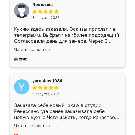
я хотела.
Ярослава
3 августа 2026
Кухню здесь заказали. Эскизы прислали в
телеграмм. Выбрали наиболее подходящий.
Согласовали день для замера. Через 3
недели кухня была уже готова. Остались
Читать полностью
довольны работой. Спасибо Ренессанс
мебель за качественную работу!
yaroslava1986
3 августа 2026
Заказала себе новый шкаф в студии
Ренессанс где ранее заказывала себе
новую кухню.Чего искать, когда качеством
вполне довольна. Служит кухня уже почти
Читать полностью
два года, нареканий нет.