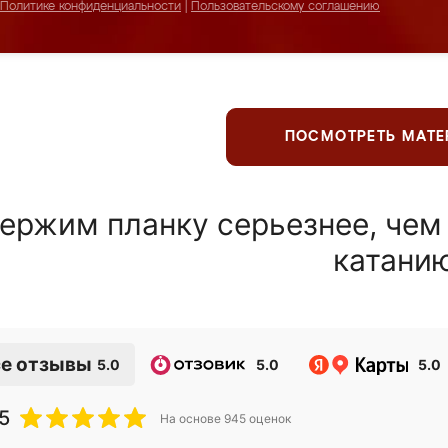
Политике конфиденциальности
|
Пользовательскому соглашению
ПОСМОТРЕТЬ МАТ
ержим планку серьезнее, чем
катани
е отзывы
5.0
5.0
5.0
5
На основе
945
оценок