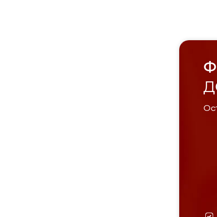
Ф
Д
Ост