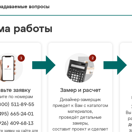
задаваемые вопросы
ма работы
вьте заявку
Замер и расчет
ите по номерам
Дизайнер-замерщик
800) 511-89-55
приедет к Вам с каталогом
материалов,
Вы
495) 665-24-01
проведёт детальные
р
926) 409-68-13
замеры,
д
составит проект и сделает
з
те заявку на сайте для