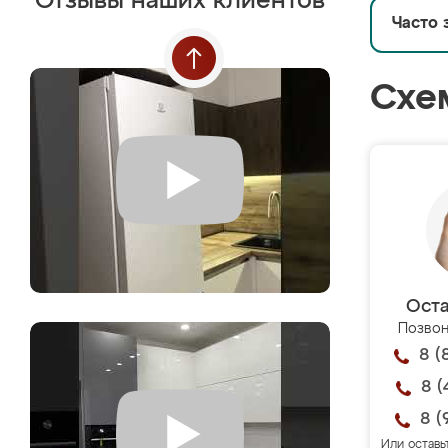
Отзывы наших клиентов
Часто 
Схе
Оста
Позвон
8 (
8 (
8 (
Или оставь