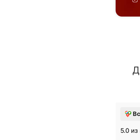
Д
Вс
5.0
из 