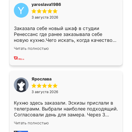
yaroslava1986
3 августа 2026
Заказала себе новый шкаф в студии
Ренессанс где ранее заказывала себе
новую кухню.Чего искать, когда качеством
вполне довольна. Служит кухня уже почти
Читать полностью
два года, нареканий нет.
Ярослава
3 августа 2026
Кухню здесь заказали. Эскизы прислали в
телеграмм. Выбрали наиболее подходящий.
Согласовали день для замера. Через 3
недели кухня была уже готова. Остались
Читать полностью
довольны работой. Спасибо Ренессанс