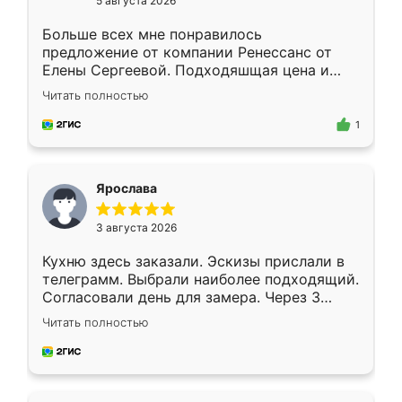
5 августа 2026
Больше всех мне понравилось
предложение от компании Ренессанс от
Елены Сергеевой. Подходяшщая цена и
короткие сроки изготовления. Приехавший
Читать полностью
для замера сотрудник Владислав
предложил по моему эскизу самый
1
подходящий вариант шкафа. Немного его
видоизменил, получилось даже лучше, чем
я хотела.
Ярослава
3 августа 2026
Кухню здесь заказали. Эскизы прислали в
телеграмм. Выбрали наиболее подходящий.
Согласовали день для замера. Через 3
недели кухня была уже готова. Остались
Читать полностью
довольны работой. Спасибо Ренессанс
мебель за качественную работу!