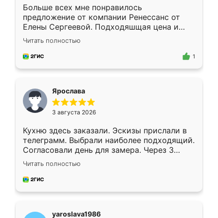
Больше всех мне понравилось
предложение от компании Ренессанс от
Елены Сергеевой. Подходяшщая цена и
короткие сроки изготовления. Приехавший
Читать полностью
для замера сотрудник Владислав
предложил по моему эскизу самый
1
подходящий вариант шкафа. Немного его
видоизменил, получилось даже лучше, чем
я хотела.
Ярослава
3 августа 2026
Кухню здесь заказали. Эскизы прислали в
телеграмм. Выбрали наиболее подходящий.
Согласовали день для замера. Через 3
недели кухня была уже готова. Остались
Читать полностью
довольны работой. Спасибо Ренессанс
мебель за качественную работу!
yaroslava1986