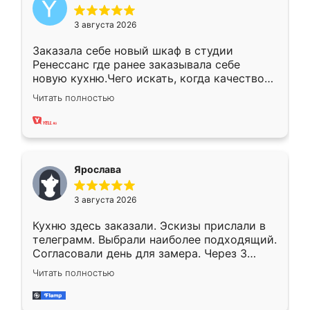
3 августа 2026
Заказала себе новый шкаф в студии
Ренессанс где ранее заказывала себе
новую кухню.Чего искать, когда качеством
вполне довольна. Служит кухня уже почти
Читать полностью
два года, нареканий нет.
Ярослава
3 августа 2026
Кухню здесь заказали. Эскизы прислали в
телеграмм. Выбрали наиболее подходящий.
Согласовали день для замера. Через 3
недели кухня была уже готова. Остались
Читать полностью
довольны работой. Спасибо Ренессанс
мебель за качественную работу!