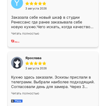
3 августа 2026
Заказала себе новый шкаф в студии
Ренессанс где ранее заказывала себе
новую кухню.Чего искать, когда качеством
вполне довольна. Служит кухня уже почти
Читать полностью
два года, нареканий нет.
Ярослава
3 августа 2026
Кухню здесь заказали. Эскизы прислали в
телеграмм. Выбрали наиболее подходящий.
Согласовали день для замера. Через 3
недели кухня была уже готова. Остались
Читать полностью
довольны работой. Спасибо Ренессанс
мебель за качественную работу!