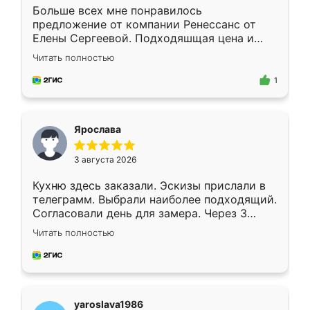
Больше всех мне понравилось
предложение от компании Ренессанс от
Елены Сергеевой. Подходяшщая цена и
короткие сроки изготовления. Приехавший
Читать полностью
для замера сотрудник Владислав
предложил по моему эскизу самый
1
подходящий вариант шкафа. Немного его
видоизменил, получилось даже лучше, чем
я хотела.
Ярослава
3 августа 2026
Кухню здесь заказали. Эскизы прислали в
телеграмм. Выбрали наиболее подходящий.
Согласовали день для замера. Через 3
недели кухня была уже готова. Остались
Читать полностью
довольны работой. Спасибо Ренессанс
мебель за качественную работу!
yaroslava1986