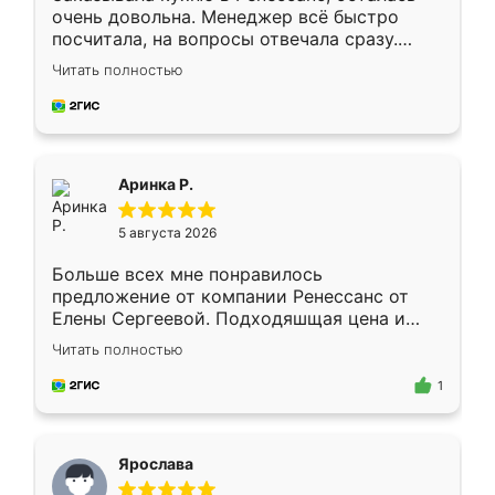
очень довольна. Менеджер всё быстро
посчитала, на вопросы отвечала сразу.
Замерщик приехал в субботу, подошёл к
Читать полностью
делу со всей ответственностью. Собрали
за день, ребята работали аккуратно, даже
пыли почти не было. Качество отличное,
ящики ходят плавно, ничего не скрипит.
Всё подошло как влитое.
Аринка Р.
5 августа 2026
Больше всех мне понравилось
предложение от компании Ренессанс от
Елены Сергеевой. Подходяшщая цена и
короткие сроки изготовления. Приехавший
Читать полностью
для замера сотрудник Владислав
предложил по моему эскизу самый
1
подходящий вариант шкафа. Немного его
видоизменил, получилось даже лучше, чем
я хотела.
Ярослава