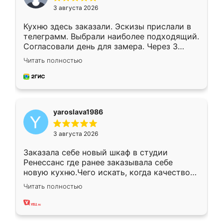
3 августа 2026
Кухню здесь заказали. Эскизы прислали в
телеграмм. Выбрали наиболее подходящий.
Согласовали день для замера. Через 3
недели кухня была уже готова. Остались
Читать полностью
довольны работой. Спасибо Ренессанс
мебель за качественную работу!
yaroslava1986
3 августа 2026
Заказала себе новый шкаф в студии
Ренессанс где ранее заказывала себе
новую кухню.Чего искать, когда качеством
вполне довольна. Служит кухня уже почти
Читать полностью
два года, нареканий нет.