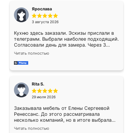
Ярослава
3 августа 2026
Кухню здесь заказали. Эскизы прислали в
телеграмм. Выбрали наиболее подходящий.
Согласовали день для замера. Через 3
недели кухня была уже готова. Остались
Читать полностью
довольны работой. Спасибо Ренессанс
мебель за качественную работу!
Rita S.
29 июля 2026
Заказывала мебель от Елены Сергеевой
Ренессанс. До этого рассматривала
несколько компаний, но в итоге выбрала
эту. Сначала обговорили условия, потом
Читать полностью
приехал замерщик, всё спокойно объяснил