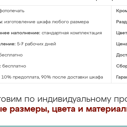
фотопечать
Кром
ы:
изготовление шкафа любого размера
Разд
ннее наполнение:
стандартная комплектация
Цвет
вление:
5-7 рабочих дней
Цена
бесплатно
Дост
:
бесплатно
Сбор
10% предоплата, 90% после доставки шкафа
Гара
товим по индивидуальному про
е размеры, цвета и материа