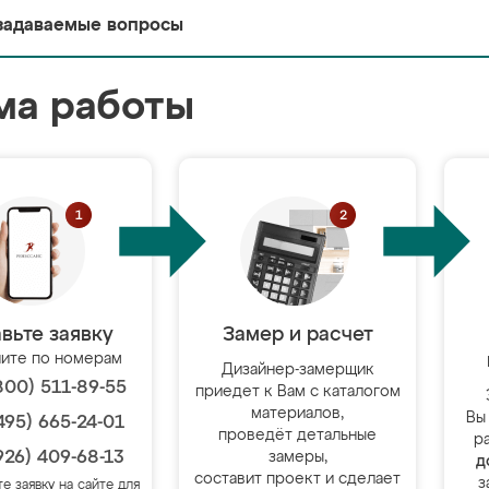
задаваемые вопросы
ма работы
вьте заявку
Замер и расчет
ите по номерам
Дизайнер-замерщик
800) 511-89-55
приедет к Вам с каталогом
материалов,
Вы
495) 665-24-01
проведёт детальные
р
926) 409-68-13
замеры,
д
составит проект и сделает
з
те заявку на сайте для