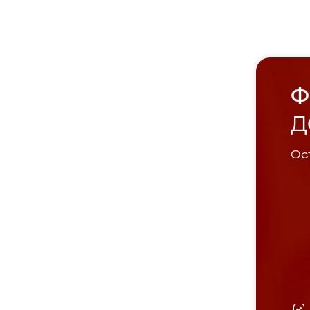
Ф
Д
Ост