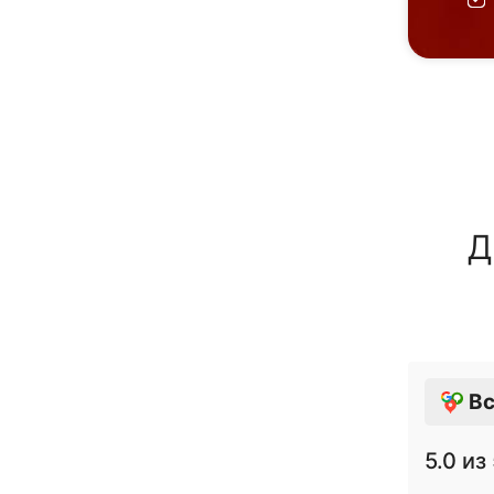
Д
Вс
5.0
из 