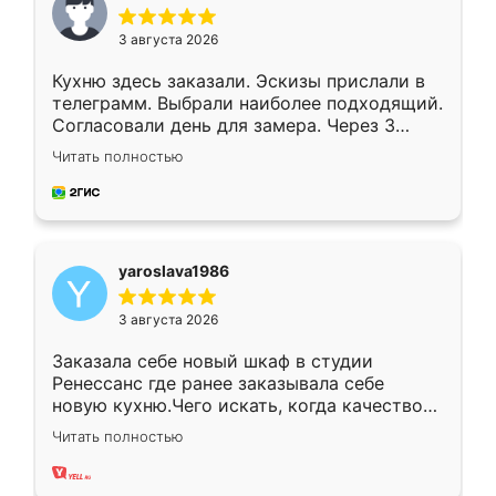
3 августа 2026
Кухню здесь заказали. Эскизы прислали в
телеграмм. Выбрали наиболее подходящий.
Согласовали день для замера. Через 3
недели кухня была уже готова. Остались
Читать полностью
довольны работой. Спасибо Ренессанс
мебель за качественную работу!
yaroslava1986
3 августа 2026
Заказала себе новый шкаф в студии
Ренессанс где ранее заказывала себе
новую кухню.Чего искать, когда качеством
вполне довольна. Служит кухня уже почти
Читать полностью
два года, нареканий нет.