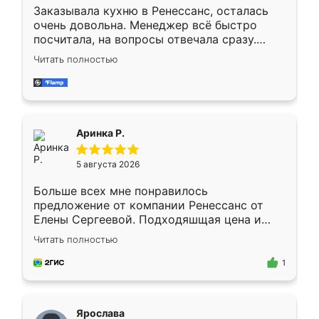
Заказывала кухню в Ренессанс, осталась
очень довольна. Менеджер всё быстро
посчитала, на вопросы отвечала сразу.
Замерщик приехал в субботу, подошёл к
Читать полностью
делу со всей ответственностью. Собрали
за день, ребята работали аккуратно, даже
пыли почти не было. Качество отличное,
ящики ходят плавно, ничего не скрипит.
Всё подошло как влитое.
Аринка Р.
5 августа 2026
Больше всех мне понравилось
предложение от компании Ренессанс от
Елены Сергеевой. Подходяшщая цена и
короткие сроки изготовления. Приехавший
Читать полностью
для замера сотрудник Владислав
предложил по моему эскизу самый
1
подходящий вариант шкафа. Немного его
видоизменил, получилось даже лучше, чем
я хотела.
Ярослава